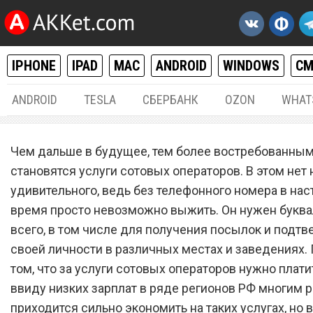
IPHONE
IPAD
MAC
ANDROID
WINDOWS
С
ANDROID
TESLA
СБЕРБАНК
OZON
WHAT
РАЗНОЕ
21.
Чем дальше в будущее, тем более востребованны
Новый сотовый оператор
становятся услуги сотовых операторов. В этом нет 
удивительного, ведь без телефонного номера в на
запустил бесплатный та
время просто невозможно выжить. Он нужен буква
план с 40 ГБ мобильного
всего, в том числе для получения посылок и подт
интернета и 2000 минута
своей личности в различных местах и заведениях.
том, что за услуги сотовых операторов нужно платит
разговоров
ввиду низких зарплат в ряде регионов РФ многим 
приходится сильно экономить на таких услугах, но 