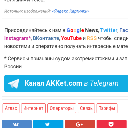
Источник изображений:
«Яндекс Картинки»
Присоединяйтесь к нам в
G
o
o
g
l
e
News
,
Twitter
,
Fac
Instagram*
,
ВКонтакте
,
YouTube
и
RSS
чтобы следи
новостями и оперативно получать интересные мат
* Сервисы признаны судом экстремистскими и за
России.
Канал
AKKet.com
в Telegram
Атлас
Интернет
Операторы
Связь
Тарифы