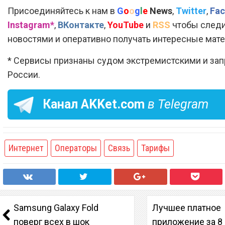
Присоединяйтесь к нам в
G
o
o
g
l
e
News
,
Twitter
,
Fac
Instagram*
,
ВКонтакте
,
YouTube
и
RSS
чтобы следи
новостями и оперативно получать интересные мат
* Сервисы признаны судом экстремистскими и за
России.
Канал
AKKet.com
в Telegram
Интернет
Операторы
Связь
Тарифы
Samsung Galaxy Fold
Лучшее платное
поверг всех в шок
приложение за 8