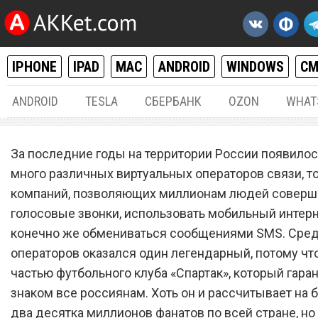
IPHONE
IPAD
MAC
ANDROID
WINDOWS
С
ANDROID
TESLA
СБЕРБАНК
OZON
WHAT
РАЗНОЕ
20.
За последние годы на территории России появило
Легендарный сотовый опе
много различных виртуальных операторов связи, то
компаний, позволяющих миллионам людей соверш
запустил самый дешевый
голосовые звонки, использовать мобильный интерн
тарифный план с 60 ГБ
конечно же обмениваться сообщениями SMS. Сред
мобильного интернета и 6
операторов оказался один легендарный, потому что
частью футбольного клуба «Спартак», который гара
минутами разговоров
знаком все россиянам. Хоть он и рассчитывает на 
два десятка миллионов фанатов по всей стране, но