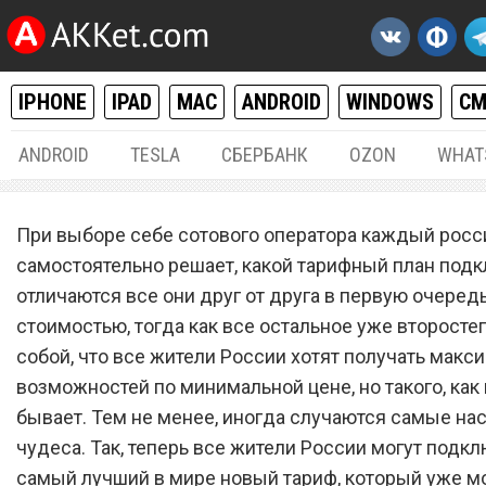
IPHONE
IPAD
MAC
ANDROID
WINDOWS
С
ANDROID
TESLA
СБЕРБАНК
OZON
WHAT
РАЗНОЕ
03.
При выборе себе сотового оператора каждый росс
Сотовый оператор «МТС»
самостоятельно решает, какой тарифный план подк
отличаются все они друг от друга в первую очеред
запустил самый лучший в
стоимостью, тогда как все остальное уже второсте
новый тариф
собой, что все жители России хотят получать макс
возможностей по минимальной цене, но такого, как 
бывает. Тем не менее, иногда случаются самые на
чудеса. Так, теперь все жители России могут подк
самый лучший в мире новый тариф, который уже м