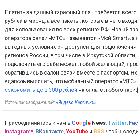
Платить за данный тарифный план требуется всего 
рублей в месяц, а все пакеты, которые в него вход
для использования во всех регионах РФ. Новый та
оператора связи «МТС» называется «Мой Smart», а н
выгодных условиях он доступен для подключения 
регионов России, в том числе в Иркутской области,
подключить его себе может любой желающий, про
обратившись в салон связи вместе с паспортом. Н
удалсоь выяснить, что мобильный оператор «МТС»
сэкономить до 2 300 рублей
на оплате любого тари
Источник изображений:
«Яндекс Картинки»
Присоединяйтесь к нам в
G
o
o
g
l
e
News
,
Twitter
,
Fac
Instagram*
,
ВКонтакте
,
YouTube
и
RSS
чтобы следи