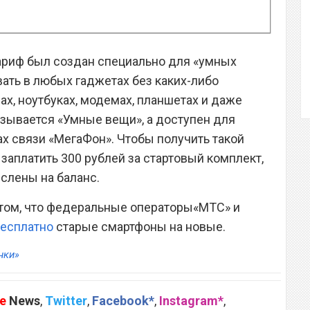
ариф был создан специально для «умных
вать в любых гаджетах без каких-либо
нах, ноутбуках, модемах, планшетах и даже
азывается «Умные вещи», а доступен для
ах связи «МегаФон». Чтобы получить такой
заплатить 300 рублей за стартовый комплект,
ислены на баланс.
 том, что федеральные операторы«МТС» и
бесплатно
старые смартфоны на новые.
нки»
e
News
,
Twitter
,
Facebook*
,
Instagram*
,