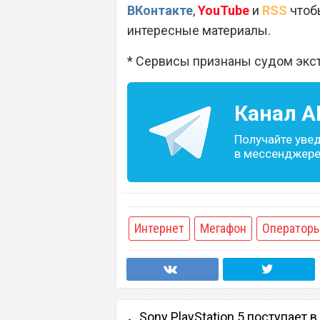
ВКонтакте
,
YouTube
и
RSS
чтобы
интересные материалы.
* Сервисы признаны судом экс
Канал
A
Получайте уве
в мессенджере 
Интернет
Мегафон
Оператор
Sony PlayStation 5 поступает в