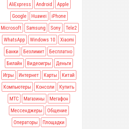
AliExpress
Android
Apple
Google
Huawei
iPhone
Microsoft
Samsung
Sony
Tele2
WhatsApp
Windows 10
Xiaomi
Банки
Безлимит
Бесплатно
Билайн
Видеоигры
Деньги
Игры
Интернет
Карты
Китай
Компьютеры
Консоли
Купить
МТС
Магазины
Мегафон
Мессенджеры
Общение
Операторы
Площадки