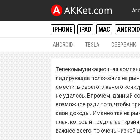
And
IPHONE
IPAD
MAC
ANDROID
ANDROID
TESLA
СБЕРБАНК
РАЗНОЕ
Телекоммуникационная компани
Сотовый операт
лидирующее положение на рынке
уникальный нов
сместить своего главного конку
не удалось. Впрочем, данный со
очень низкой це
возможное ради того, чтобы при
свои доходы. Именно так на р
план, который предлагает край
важнее всего, по очень низкой ц