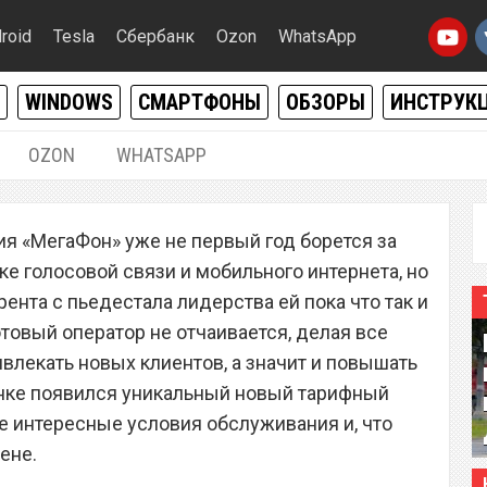
roid
Tesla
Сбербанк
Ozon
WhatsApp
WINDOWS
СМАРТФОНЫ
ОБЗОРЫ
ИНСТРУК
OZON
WHATSAPP
28.03.2019
|
0
я «МегаФон» уже не первый год борется за
ор «МегаФон» запустил
 голосовой связи и мобильного интернета, но
ый тарифный план по
рента с пьедестала лидерства ей пока что так и
товый оператор не отчаивается, делая все
не
влекать новых клиентов, а значит и повышать
ынке появился уникальный новый тарифный
не интересные условия обслуживания и, что
ене.