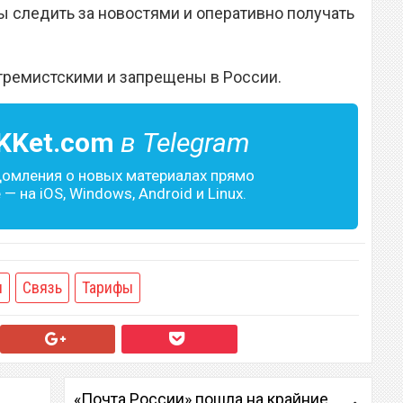
 следить за новостями и оперативно получать
тремистскими и запрещены в России.
KKet.com
в Telegram
домления о новых материалах прямо
— на iOS, Windows, Android и Linux.
ы
Связь
Тарифы
«Почта России» пошла на крайние