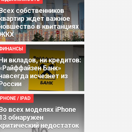
Всех собственников
квартир ждет важное
новшество в квитанциях
ЖКХ
ФИНАНСЫ
Ни вкладов, ни кредитов:
«Райффайзен Банк»
навсегда исчезнет из
России
IPHONE / IPAD
Во всех моделях iPhone
13 обнаружен
критический недостаток