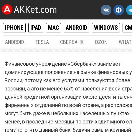
IPHONE
IPAD
MAC
ANDROID
WINDOWS
С
ANDROID
TESLA
СБЕРБАНК
OZON
WHAT
РАЗНОЕ
24.
Финансовое учреждение «Сбербанк» занимает
«Сбербанк» сообщил о св
доминирующее положение на рынке финансовых у
России, потому как его услугами пользуются более
закрытии
россиян, а это не менее 65% от населения всей стр
данной кредитной организации около десяти тысяч
фирменных отделений по всей стране, а располож
могут быть даже в небольших населенных пунктах.
менее, в последние месяцы по сети ходит много сл
тему того, что данный банк, будучи самым крупный 