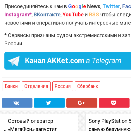
Присоединяйтесь к нам в
G
o
o
g
l
e
News
,
Twitter
,
Fac
Instagram*
,
ВКонтакте
,
YouTube
и
RSS
чтобы следи
новостями и оперативно получать интересные мат
* Сервисы признаны судом экстремистскими и за
России.
Канал
AKKet.com
в Telegram
Банки
Отделения
Россия
Сбербанк
Сотовый оператор
Sony PlayStation 
«МегаФон» запустил
самую безумную