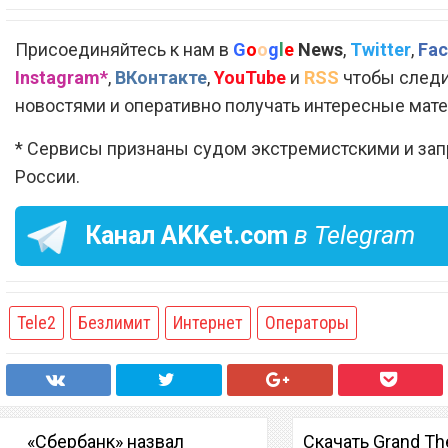
Присоединяйтесь к нам в
G
o
o
g
l
e
News
,
Twitter
,
Fac
Instagram*
,
ВКонтакте
,
YouTube
и
RSS
чтобы следи
новостями и оперативно получать интересные мат
* Сервисы признаны судом экстремистскими и за
России.
Канал
AKKet.com
в Telegram
Tele2
Безлимит
Интернет
Операторы
«Сбербанк» назвал
Скачать Grand The