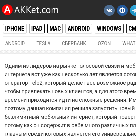
IPHONE
IPAD
MAC
ANDROID
WINDOWS
С
ANDROID
TESLA
СБЕРБАНК
OZON
WHAT
РАЗНОЕ
24.
Одним из лидеров на рынке голосовой связи и моб
Сотовый оператор Tele2
интернета вот уже как несколько лет является сот
оператор Tele2, который делает все возможное рад
запустил новый безлими
чтобы привлекать новых клиентов, а для этого врем
мобильный интернет, кот
времени приходится идти на сложные решения. И
поверг всех в шок
поэтому данная компания решила запустить новый
безлимитный мобильный интернет, который поверг 
потому как он содержит в себе много различных п
главным среди которых является его универсально