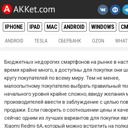
IPHONE
IPAD
MAC
ANDROID
WINDOWS
С
ANDROID
TESLA
СБЕРБАНК
OZON
WHAT
РАЗНОЕ
16.
Бюджетных недорогих смартфонов на рынке в нас
Xiaomi Redmi 6A чрезвыч
время крайне много, а доступны для покупки они 
кругу покупателей по всему миру. Тем не менее,
сильно рухнул в цене
малоопытному покупателю выбрать правильный т
начального уровня крайне сложно, ввиду желания 
производителей ввести в заблуждение с целью по
продажи. Если говорить о соотношении цены и каче
сейчас одним из лучших вариантов для покупки яв
Xiaomi Redmi 6A, который можно встретить на полк