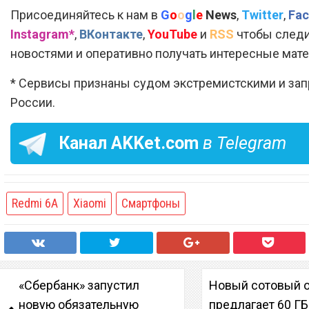
Присоединяйтесь к нам в
G
o
o
g
l
e
News
,
Twitter
,
Fac
Instagram*
,
ВКонтакте
,
YouTube
и
RSS
чтобы следи
новостями и оперативно получать интересные мат
* Сервисы признаны судом экстремистскими и за
России.
Канал
AKKet.com
в Telegram
Redmi 6A
Xiaomi
Смартфоны
«Сбербанк» запустил
Новый сотовый 
новую обязательную
предлагает 60 ГБ