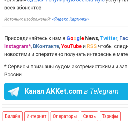
всех абонентов.
Источник изображений:
«Яндекс Картинки»
Присоединяйтесь к нам в
G
o
o
g
l
e
News
,
Twitter
,
Fac
Instagram*
,
ВКонтакте
,
YouTube
и
RSS
чтобы следи
новостями и оперативно получать интересные мат
* Сервисы признаны судом экстремистскими и за
России.
Канал
AKKet.com
в Telegram
Билайн
Интернет
Операторы
Связь
Тарифы