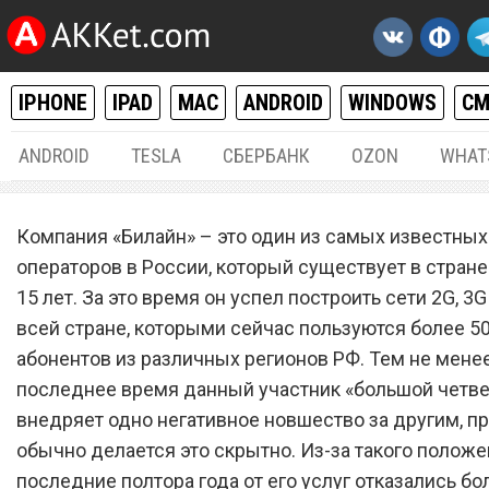
IPHONE
IPAD
MAC
ANDROID
WINDOWS
С
ANDROID
TESLA
СБЕРБАНК
OZON
WHAT
РАЗНОЕ
16.
Компания «Билайн» – это один из самых известны
Сотовый оператор «Билай
операторов в России, который существует в стране
15 лет. За это время он успел построить сети 2G, 3G
нанес сокрушительный уд
всей стране, которыми сейчас пользуются более 5
спину абонентам
абонентов из различных регионов РФ. Тем не менее
последнее время данный участник «большой четв
внедряет одно негативное новшество за другим, п
обычно делается это скрытно. Из-за такого положе
последние полтора года от его услуг отказались бо