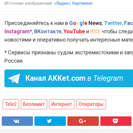
Источник изображений:
«Яндекс Картинки»
Присоединяйтесь к нам в
G
o
o
g
l
e
News
,
Twitter
,
Fac
Instagram*
,
ВКонтакте
,
YouTube
и
RSS
чтобы следи
новостями и оперативно получать интересные мат
* Сервисы признаны судом экстремистскими и за
России.
Канал
AKKet.com
в Telegram
Tele2
Безлимит
Интернет
Операторы