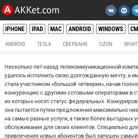
IPHONE
IPAD
MAC
ANDROID
WINDOWS
С
ANDROID
TESLA
СБЕРБАНК
OZON
WHAT
РАЗНОЕ
02.
Несколько лет назад телекоммуникационной компа
Сотовый оператор Tele2
удалось исполнить свою долгожданную мечту, а им
стала участником «большой четверки», начав полн
запустил самый лучший
конкуренцию с другими сотовыми операторами в ст
безлимитный мобильный
из которых носят статус федеральных. Конкуриров
интернет, о котором все
она пытается путем предложения максимально ни
на самые разные услуги, а также более выгодных 
мечтали
обслуживания для своих клиентов. Специально дл
привлечения новых абонентов был запущен самый