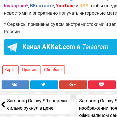
Instagram*
,
ВКонтакте
,
YouTube
и
RSS
чтобы следи
новостями и оперативно получать интересные мат
* Сервисы признаны судом экстремистскими и за
России.
Канал
AKKet.com
в Telegram
Карты
Правила
Сбербанк
Samsung Galaxy S9 зверски
Samsung Galaxy 
сильно рухнул в цене
изображении поя
официальном са