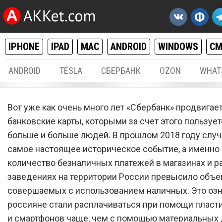
IPHONE
IPAD
MAC
ANDROID
WINDOWS
С
ANDROID
TESLA
СБЕРБАНК
OZON
WHAT
РАЗНОЕ
11.
Вот уже как очень много лет «Сбербанк» продвигае
«Сбербанк» изменил прав
банковские карты, которыми за счет этого пользует
больше и больше людей. В прошлом 2018 году слу
оформления и получения
самое настоящее историческое событие, а именно
банковских карт
количество безналичных платежей в магазинах и 
заведениях на территории России превысило объем
совершаемых с использованием наличных. Это озна
россияне стали расплачиваться при помощи пласт
и смартфонов чаще, чем с помощью материальных