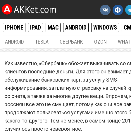
IPHONE
IPAD
MAC
ANDROID
WINDOWS
С
ANDROID
TESLA
СБЕРБАНК
OZON
WHAT
РАЗНОЕ
23.
Как известно, «Сбербанк» обожает выкачивать со с
«Сбербанк» выпустил
клиентов последние деньги. Для этого он взимает 
обслуживание банковских карт, за услугу SMS-
бесплатную банковскую ка
информирования, за платную страховку на случай 
за которую совсем не нуж
со счета, а также за многие другие вещи. Впрочем
платить
россиян все это не смущает, потому как они все ра
продолжают пользоваться услугами именно этого ба
какого-то другого. Тем не менее, в самом конце 201
случилось просто невероятное.