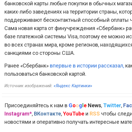
банковской карты любые покупки в обычных магаз
каких-либо заведениях на территории страны, кото
поддерживают бесконтактный способный оплаты ч
Сама новая карта от финучреждения «Сбербанк» ра
базе платежной системы Visa, поэтому ее можно и
во всех странах мира, кроме регионов, находящихс
санкциями со стороны США.
Ранее «Сбербанк»
впервые в истории рассказал,
ка
пользоваться банковской картой.
Источник изображений:
«Яндекс Картинки»
Присоединяйтесь к нам в
G
o
o
g
l
e
News
,
Twitter
,
Fac
Instagram*
,
ВКонтакте
,
YouTube
и
RSS
чтобы следи
новостями и оперативно получать интересные мат