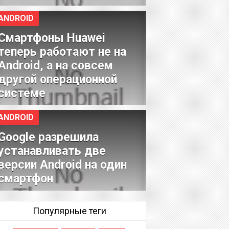
ANDROID
Смартфоны Huawei
теперь работают не на
Android, а на совсем
другой операционной
системе
ANDROID
Google разрешила
устанавливать две
версии Android на один
смартфон
Популярные теги