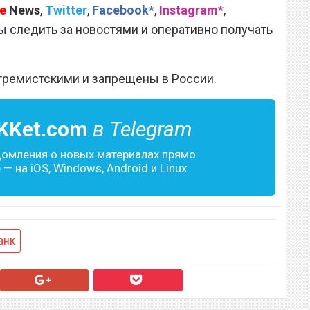
e
News
,
Twitter
,
Facebook*
,
Instagram*
,
 следить за новостями и оперативно получать
тремистскими и запрещены в России.
KKet.com
в Telegram
домления о новых материалах прямо
— на iOS, Windows, Android и Linux.
анк