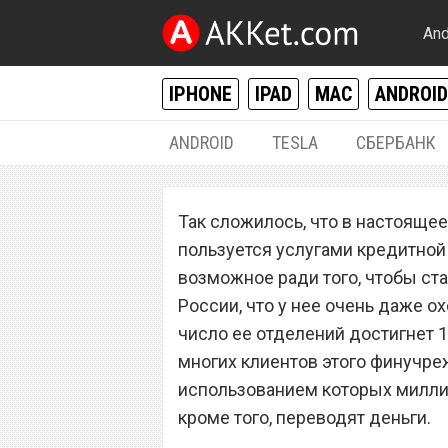
And
IPHONE
IPAD
MAC
ANDROID
ANDROID
TESLA
СБЕРБАНК
РАЗНОЕ
Так сложилось, что в настоящ
«Сбербанк» изм
пользуется услугами кредитной 
переводы на бан
возможное ради того, чтобы ст
России, что у нее очень даже о
число ее отделений достигнет 
многих клиентов этого финучре
использованием которых миллио
кроме того, переводят деньги.