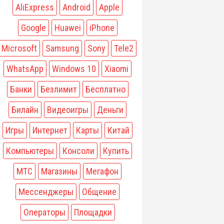
AliExpress
Android
Apple
Google
Huawei
iPhone
Microsoft
Samsung
Sony
Tele2
WhatsApp
Windows 10
Xiaomi
Банки
Безлимит
Бесплатно
Билайн
Видеоигры
Деньги
Игры
Интернет
Карты
Китай
Компьютеры
Консоли
Купить
МТС
Магазины
Мегафон
Мессенджеры
Общение
Операторы
Площадки