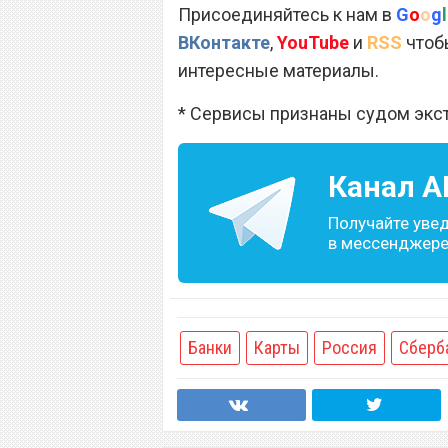
Присоединяйтесь к нам в
G
o
o
g
l
ВКонтакте
,
YouTube
и
RSS
чтобы
интересные материалы.
* Сервисы признаны судом экс
Канал
A
Получайте уве
в мессенджере 
Банки
Карты
Россия
Сберб