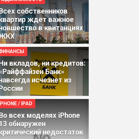
Всех собственников
квартир ждет важное
новшество в квитанциях
ЖКХ
ФИНАНСЫ
Ни вкладов, ни кредитов:
«Райффайзен Банк»
навсегда исчезнет из
России
IPHONE / IPAD
Во всех моделях iPhone
13 обнаружен
критический недостаток