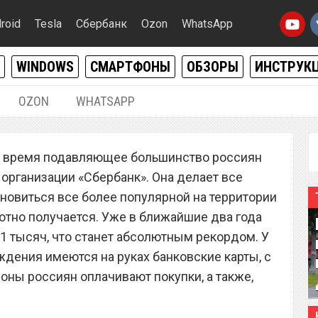
roid
Tesla
Сбербанк
Ozon
WhatsApp
WINDOWS
СМАРТФОНЫ
ОБЗОРЫ
ИНСТРУК
OZON
WHATSAPP
19.12.2018
|
0
ее время подавляющее большинство россиян
енил комиссию за
организации «Сбербанк». Она делает все
ковские карты
ановиться все более популярной на территории
хотно получается. Уже в ближайшие два года
11 тысяч, что станет абсолютным рекордом. У
ждения имеются на руках банковские карты, с
ны россиян оплачивают покупки, а также,