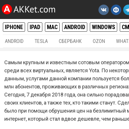
IPHONE
IPAD
MAC
ANDROID
WINDOWS
С
ANDROID
TESLA
СБЕРБАНК
OZON
WHAT
РАЗНОЕ
07.
Самым крупным и известным сотовым оператором 
Сотовый оператор Yota вд
среди всех виртуальных, является Yota. По некото
данным, услугами данной компании пользуется бол
обрушил цены на безлим
млн абонентов, проживающих в различных региона
мобильный интернет
Сегодня, 7 декабря 2018 года, она сильно порадова
своих клиентов, а также тех, кто такими станут. Сде
было при помощи обрушения цен на безлимитный
интернет, который стал вдвое дешевле, чем раньше