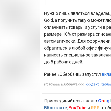
Нужно лишь являться владельце
Gold, а получить такую может 
оплачивать товары и услуги в р
размере 10% от размера списани
автоматически. Для оформлени
обратиться в любой офис финуч
написать специальное заявление
до 5 рабочих дней.
Ранее «Сбербанк» запустил
вкл
Источник изображений:
«Яндекс Карти
Присоединяйтесь к нам в
G
o
o
g
l
ВКонтакте
,
YouTube
и
RSS
чтобы