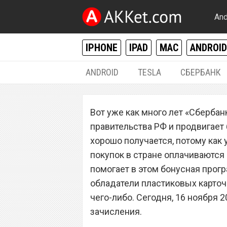
And
IPHONE
IPAD
MAC
ANDROID
ANDROID
TESLA
СБЕРБАНК
РАЗНОЕ
Вот уже как много лет «Сбербан
«Сбербанк» изме
правительства РФ и продвигает 
бонусов «Спасиб
хорошо получается, потому как 
покупок в стране оплачиваютс
помогает в этом бонусная прог
обладатели пластиковых карточ
чего-либо. Сегодня, 16 ноября 2
зачисления.