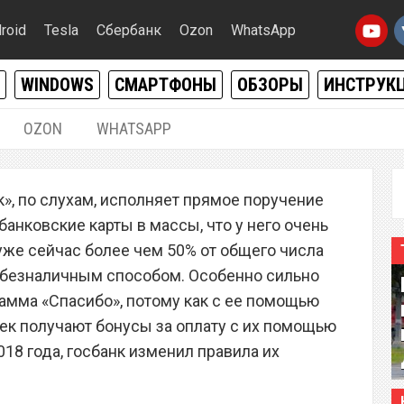
roid
Tesla
Сбербанк
Ozon
WhatsApp
WINDOWS
СМАРТФОНЫ
ОБЗОРЫ
ИНСТРУК
OZON
WHATSAPP
16.11.2018
|
1
к», по слухам, исполняет прямое поручение
нил правила начисления
банковские карты в массы, что у него очень
о» на банковские карты
уже сейчас более чем 50% от общего числа
я безналичным способом. Особенно сильно
рамма «Спасибо», потому как с ее помощью
ек получают бонусы за оплату с их помощью
018 года, госбанк изменил правила их