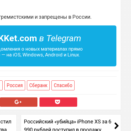
тремистскими и запрещены в России.
KKet.com
в Telegram
домления о новых материалах прямо
— на iOS, Windows, Android и Linux.
ы
Россия
Сберанк
Спасибо
устил
Российский «убийца» iPhone XS за 6
тва
990 рублей поступил в продажу