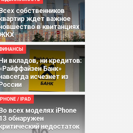
Всех собственников
квартир ждет важное
новшество в квитанциях
ЖКХ
ФИНАНСЫ
Ни вкладов, ни кредитов:
«Райффайзен Банк»
навсегда исчезнет из
России
IPHONE / IPAD
Во всех моделях iPhone
13 обнаружен
критический недостаток