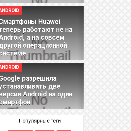
ANDROID
Смартфоны Huawei
теперь работают не на
Android, а на совсем
другой операционной
системе
ANDROID
Google разрешила
устанавливать две
версии Android на один
смартфон
Популярные теги