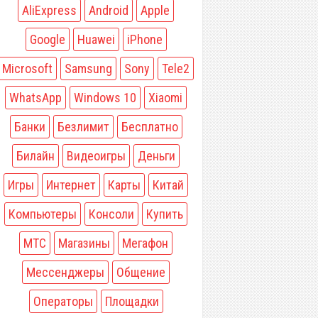
AliExpress
Android
Apple
Google
Huawei
iPhone
Microsoft
Samsung
Sony
Tele2
WhatsApp
Windows 10
Xiaomi
Банки
Безлимит
Бесплатно
Билайн
Видеоигры
Деньги
Игры
Интернет
Карты
Китай
Компьютеры
Консоли
Купить
МТС
Магазины
Мегафон
Мессенджеры
Общение
Операторы
Площадки