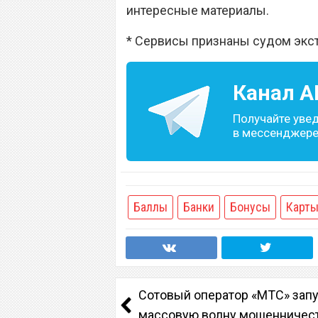
интересные материалы.
* Сервисы признаны судом экс
Канал
A
Получайте уве
в мессенджере 
Баллы
Банки
Бонусы
Карт
Сотовый оператор «МТС» зап
массовую волну мошенничес