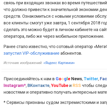
связь при входящих звонках во время путешествий
что должно привести к значительной экономии д
средств. Ознакомиться с новыми условиями обсл
все клиенты смогут уже завтра, 1 сентября 2018 год
сделать это можно будет в личном кабинете на сай
оператора, либо же через мобильное приложение.
Ранее стало известно, что сотовый оператор «Мега
запустил VIP-обслуживание
абонентов.
Источник изображений:
«Яндекс Картинки»
Присоединяйтесь к нам в
G
o
o
g
l
e
News
,
Twitter
,
Fac
Instagram*
,
ВКонтакте
,
YouTube
и
RSS
чтобы следи
новостями и оперативно получать интересные мат
* Сервисы признаны судом экстремистскими и за