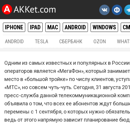
IPHONE
IPAD
MAC
ANDROID
WINDOWS
С
ANDROID
TESLA
СБЕРБАНК
OZON
WHAT
РАЗНОЕ
31.
Одним из самых известных и популярных в России
Абонентов сотового опера
операторов является «МегаФон», который занимает
место в «большой тройке» по числу клиентов, усту
«МегаФон» ждут большие
«МТС», но совсем чуть-чуть. Сегодня, 31 августа 201
перемены с 1 сентября
пресс-служба данной телекоммуникационной комп
объявила о том, что всех ее абонентов ждут больш
перемены с 1 сентября, о которых нужно обязатель
ведь от этого напрямую зависит планирование бюд