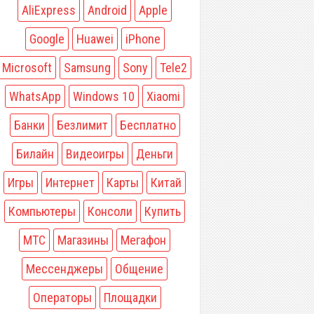
AliExpress
Android
Apple
Google
Huawei
iPhone
Microsoft
Samsung
Sony
Tele2
WhatsApp
Windows 10
Xiaomi
Банки
Безлимит
Бесплатно
Билайн
Видеоигры
Деньги
Игры
Интернет
Карты
Китай
Компьютеры
Консоли
Купить
МТС
Магазины
Мегафон
Мессенджеры
Общение
Операторы
Площадки