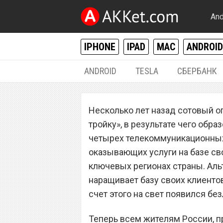
And
IPHONE
IPAD
MAC
ANDROID
ANDROID
TESLA
СБЕРБАНК
РАЗНОЕ
Несколько лет назад сотовый о
Безлимитный мо
тройку», в результате чего обр
сотового операт
четырех телекоммуникационных
оказывающих услуги на базе св
России
ключевых регионах страны. Аль
наращивает базу своих клиентов
счет этого на свет появился б
Теперь всем жителям России, п