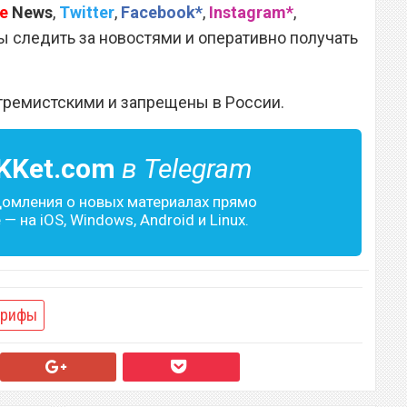
e
News
,
Twitter
,
Facebook*
,
Instagram*
,
 следить за новостями и оперативно получать
тремистскими и запрещены в России.
KKet.com
в Telegram
домления о новых материалах прямо
— на iOS, Windows, Android и Linux.
арифы