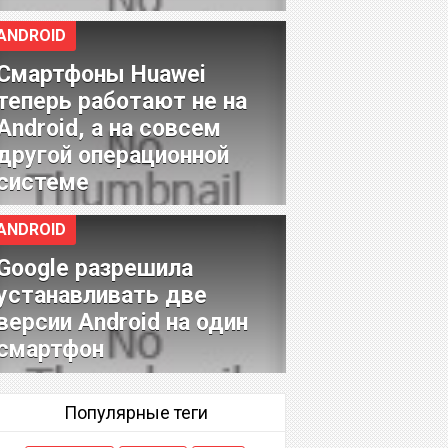
ANDROID
Смартфоны Huawei
теперь работают не на
Android, а на совсем
другой операционной
системе
ANDROID
Google разрешила
устанавливать две
версии Android на один
смартфон
Популярные теги