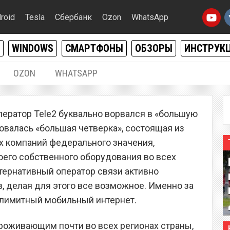
roid
Tesla
Сбербанк
Ozon
WhatsApp
WINDOWS
СМАРТФОНЫ
ОБЗОРЫ
ИНСТРУК
OZON
WHATSAPP
27.08.2018
|
7
ператор Tele2 буквально ворвался в «большую
бильный интернет от
азовалась «большая четверка», состоящая из
ора Tele2 запущен в
 компаний федерального значения,
оего собственного оборудования во всех
тернативный оператор связи активно
, делая для этого все возможное. Именно за
езлимитный мобильный интернет.
роживающим почти во всех регионах страны,