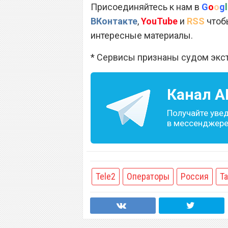
Присоединяйтесь к нам в
G
o
o
g
l
ВКонтакте
,
YouTube
и
RSS
чтобы
интересные материалы.
* Сервисы признаны судом экс
Канал
A
Получайте уве
в мессенджере 
Tele2
Операторы
Россия
Т