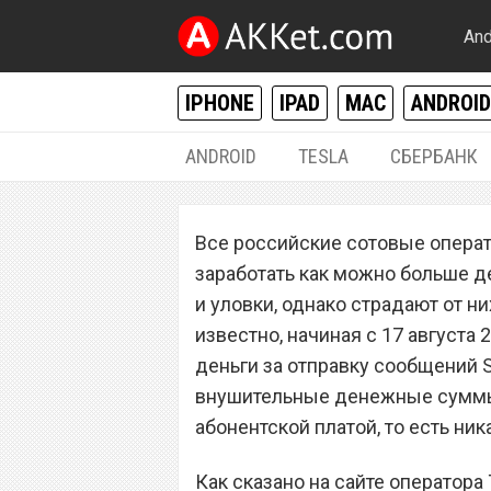
And
IPHONE
IPAD
MAC
ANDROID
ANDROID
TESLA
СБЕРБАНК
РАЗНОЕ
Все российские сотовые операт
Сотовый операто
заработать как можно больше д
номер «Сбербанк
и уловки, однако страдают от н
известно, начиная с 17 августа 
абонентов
деньги за отправку сообщений 
внушительные денежные суммы 
абонентской платой, то есть ника
Как сказано на сайте оператора