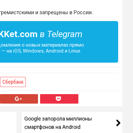
тремистскими и запрещены в России.
KKet.com
в Telegram
домления о новых материалах прямо
— на iOS, Windows, Android и Linux.
Сбербанк
Google запорола миллионы
смартфонов на Android