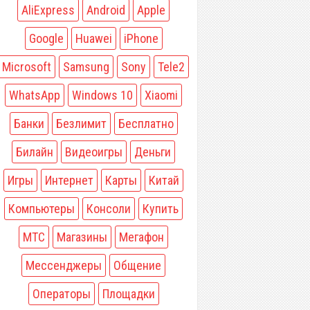
AliExpress
Android
Apple
Google
Huawei
iPhone
Microsoft
Samsung
Sony
Tele2
WhatsApp
Windows 10
Xiaomi
Банки
Безлимит
Бесплатно
Билайн
Видеоигры
Деньги
Игры
Интернет
Карты
Китай
Компьютеры
Консоли
Купить
МТС
Магазины
Мегафон
Мессенджеры
Общение
Операторы
Площадки