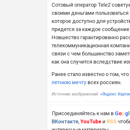
Сотовый оператор Tele2 совету
своими деньгами пользоватьс
которое доступно для устройства
придется за каждое сообщение н
Новшество гарантированно расс
телекоммуникационная компания
связи с чем большинство замет
как она случится вследствие и
Ранее стало известно о том, чт
летнюю мечту
всех россиян.
Источник изображений:
«Яндекс Карти
Присоединяйтесь к нам в
G
o
o
g
l
ВКонтакте
,
YouTube
и
RSS
чтобы
интересные материалы.