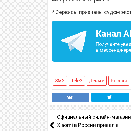
* Сервисы признаны судом экс
Канал
A
Получайте уве
в мессенджере 
SMS
Tele2
Деньги
Россия
Официальный онлайн-магазин
Xiaomi в России привел в