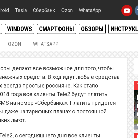
roid
Tesla
Сбербанк
Ozon
WhatsApp
WINDOWS
СМАРТФОНЫ
ОБЗОРЫ
ИНСТРУК
OZON
WHATSAPP
17.08.2018
|
0
оры делают все возможное для того, чтобы
р Tele2 сделал SMS на
енежных средств. В ход идут любые средства
а» платными для всех
их всегда простые россияне. Как стало
2018 года все клиенты Tele2 будут платить
SMS на номер «Сбербанка». Платить придется
даже на тарифных планах с постоянной
ких льгот.
 Tele2, с сегодняшнего дня все клиенты