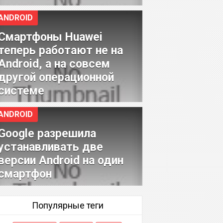
ANDROID
Смартфоны Huawei
теперь работают не на
Android, а на совсем
другой операционной
системе
ANDROID
Google разрешила
устанавливать две
версии Android на один
смартфон
Популярные теги