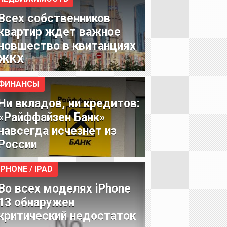
Всех собственников
квартир ждет важное
новшество в квитанциях
ЖКХ
ФИНАНСЫ
Ни вкладов, ни кредитов:
«Райффайзен Банк»
навсегда исчезнет из
России
IPHONE / IPAD
Во всех моделях iPhone
13 обнаружен
критический недостаток