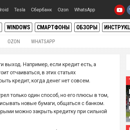
roid
Tesla
Сбербанк
Ozon
WhatsApp
WINDOWS
СМАРТФОНЫ
ОБЗОРЫ
ИНСТРУК
OZON
WHATSAPP
06.08.2018
|
0
 выход. Например, если кредит есть, а
итку, когда денег нет
оит отчаиваться, в этих статьях
ыть кредит, когда денег нет совсем.
рел только один способ, но его плюсы в том,
писывать новые бумаги, общаться с банком.
орыми можно закрыть кредитку при сильной