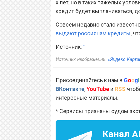
х лет, но в таких тяжелых услов
кредит будет выплачиваться, д
Совсем недавно стало известно 
выдают россиянам кредиты
, ч
Источник:
1
Источник изображений:
«Яндекс Карти
Присоединяйтесь к нам в
G
o
o
g
l
ВКонтакте
,
YouTube
и
RSS
чтобы
интересные материалы.
* Сервисы признаны судом экс
Канал
A