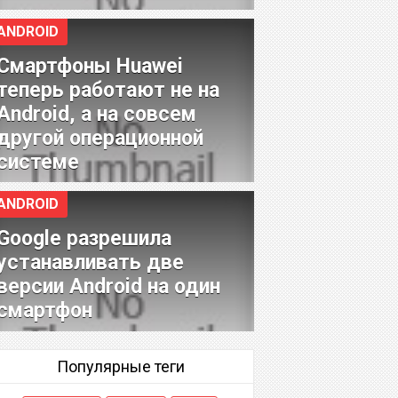
ANDROID
Смартфоны Huawei
теперь работают не на
Android, а на совсем
другой операционной
системе
ANDROID
Google разрешила
устанавливать две
версии Android на один
смартфон
Популярные теги