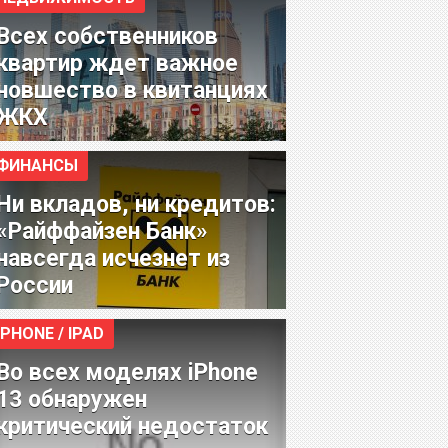
Всех собственников
квартир ждет важное
новшество в квитанциях
ЖКХ
ФИНАНСЫ
Ни вкладов, ни кредитов:
«Райффайзен Банк»
навсегда исчезнет из
России
IPHONE / IPAD
Во всех моделях iPhone
13 обнаружен
критический недостаток