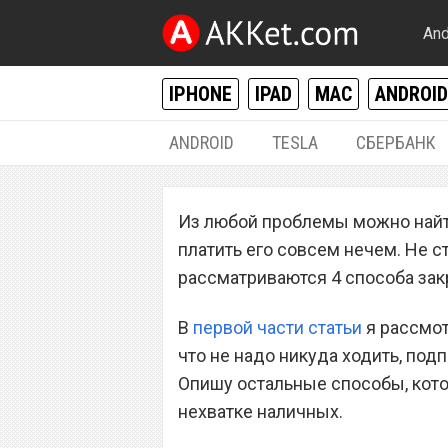
And
IPHONE
IPAD
MAC
ANDROID
ANDROID
TESLA
СБЕРБАНК
РАЗНОЕ
Из любой проблемы можно найти
Как закрыть кред
платить его совсем нечем. Не ст
совсем
рассматриваются 4 способа закр
В
первой части статьи
я рассмот
что не надо никуда ходить, под
Опишу остальные способы, кот
нехватке наличных.