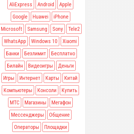
AliExpress
Android
Apple
Google
Huawei
iPhone
Microsoft
Samsung
Sony
Tele2
WhatsApp
Windows 10
Xiaomi
Банки
Безлимит
Бесплатно
Билайн
Видеоигры
Деньги
Игры
Интернет
Карты
Китай
Компьютеры
Консоли
Купить
МТС
Магазины
Мегафон
Мессенджеры
Общение
Операторы
Площадки