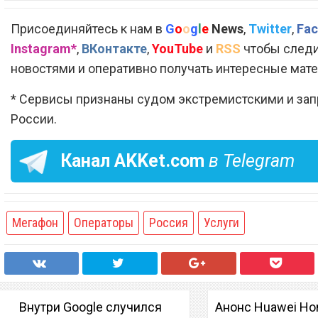
Присоединяйтесь к нам в
G
o
o
g
l
e
News
,
Twitter
,
Fac
Instagram*
,
ВКонтакте
,
YouTube
и
RSS
чтобы следи
новостями и оперативно получать интересные мат
* Сервисы признаны судом экстремистскими и за
России.
Канал
AKKet.com
в Telegram
Мегафон
Операторы
Россия
Услуги
Внутри Google случился
Анонс Huawei Ho