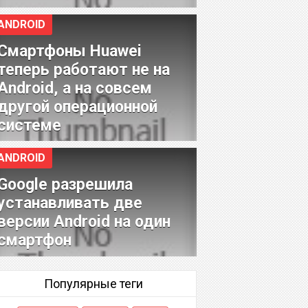
ANDROID
Смартфоны Huawei
теперь работают не на
Android, а на совсем
другой операционной
системе
ANDROID
Google разрешила
устанавливать две
версии Android на один
смартфон
Популярные теги