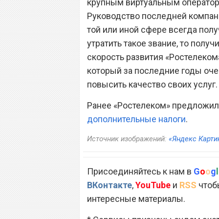
крупным виртуальным операторо
Руководство последней компани
той или иной сфере всегда полу
утратить такое звание, то полу
скорость развития «Ростелеком
который за последние годы оче
повысить качество своих услуг.
Ранее «Ростелеком» предложил б
дополнительные налоги
.
Источник изображений:
«Яндекс Карти
Присоединяйтесь к нам в
G
o
o
g
l
ВКонтакте
,
YouTube
и
RSS
чтобы
интересные материалы.