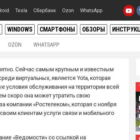
roid
Tesla
Сбербанк
Ozon
WhatsApp
WINDOWS
СМАРТФОНЫ
ОБЗОРЫ
ИНСТРУК
OZON
WHATSAPP
30.07.2018
|
1
иятно. Сейчас самым крупным и известным
ор «Ростелеком»
реди виртуальных, является Yota, которая
оятный рекорд, из-за
е условия обслуживания на территории всей
ем скоро она может утратить свою
апряглась
за компании «Ростелеком», которая с ноября
 своим клиентам услуги связи и мобильного
дание «Ведомости» со ссылкой на