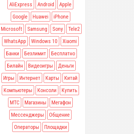
AliExpress
Android
Apple
Google
Huawei
iPhone
Microsoft
Samsung
Sony
Tele2
WhatsApp
Windows 10
Xiaomi
Банки
Безлимит
Бесплатно
Билайн
Видеоигры
Деньги
Игры
Интернет
Карты
Китай
Компьютеры
Консоли
Купить
МТС
Магазины
Мегафон
Мессенджеры
Общение
Операторы
Площадки