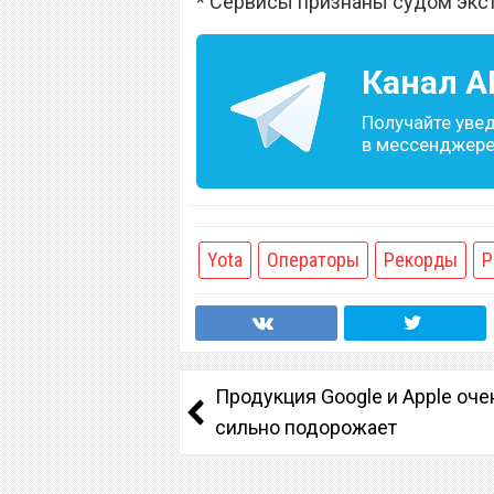
* Сервисы признаны судом экс
Канал
A
Получайте уве
в мессенджере 
Yota
Операторы
Рекорды
Р
Продукция Google и Apple оче
сильно подорожает