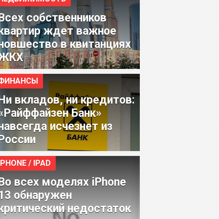
Всех собственников
квартир ждет важное
новшество в квитанциях
ЖКХ
ФИНАНСЫ
Ни вкладов, ни кредитов:
«Райффайзен Банк»
навсегда исчезнет из
России
IPHONE / IPAD
Во всех моделях iPhone
13 обнаружен
критический недостаток