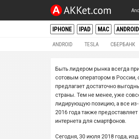
And
IPHONE
IPAD
MAC
ANDROID
ANDROID
TESLA
СБЕРБАНК
РАЗНОЕ
Быть лидером рынка всегда пр
Сотовый операт
сотовым оператором в России, с
установил невер
предлагает достаточно выгодны
страны. Тем не менее, уже совс
которого Yota н
лидирующую позицию, а все из-
2016 года также предоставляет
интернета для смартфонов.
Сегодня, 30 июля 2018 года, из