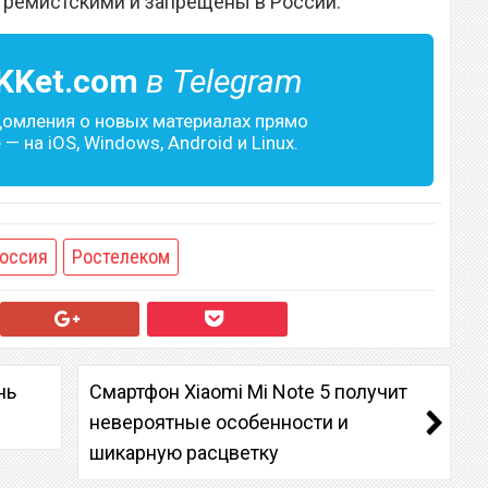
тремистскими и запрещены в России.
KKet.com
в Telegram
домления о новых материалах прямо
— на iOS, Windows, Android и Linux.
оссия
Ростелеком
нь
Смартфон Xiaomi Mi Note 5 получит
невероятные особенности и
шикарную расцветку