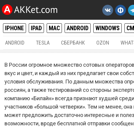
IPHONE
IPAD
MAC
ANDROID
WINDOWS
С
ANDROID
TESLA
СБЕРБАНК
OZON
WHAT
РАЗНОЕ
30.
В России огромное множество сотовых операторов
Абонентам сотового опер
вкус и цвет, и каждый из них предлагает свои соб
условия обслуживания. По данным множества опр
«Билайн» можно бесплатн
россиян, а также тестирований со стороны эксперт
отправлять SMS
компанию «Билайн» всегда признают худшей среди
участников «большой четверки». Тем не менее, она
может предложить достаточно интересные и поле
возможности, вроде бесплатной отправки сообщен