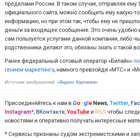
пределами России. В таком случае, отправляя ему 
официального сайта, можно сообщить ему какую-т
информацию, но при этом так, чтобы ему не пришло
деньги за входящее сообщение. Это очень удобно и 
сам пользуется услугами данной компании, либо чь
родственники делают это, обязаны знать о такой в
Ранее федеральный сотовый оператор «Билайн»
по
гением маркетинга
, намного превзойдя «МТС» и «М
Источник изображений:
«Яндекс Картинки»
Присоединяйтесь к нам в
G
o
o
g
l
e
News
,
Twitter
,
Fac
Instagram*
,
ВКонтакте
,
YouTube
и
RSS
чтобы следи
новостями и оперативно получать интересные мат
* Сервисы признаны судом экстремистскими и за