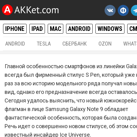
IPHONE
IPAD
MAC
ANDROID
WINDOWS
С
ANDROID
TESLA
СБЕРБАНК
OZON
WHAT
РАЗНОЕ
25.
Главной особенностью смартфонов из линейки Gala
Samsung Galaxy Note 9 об
всегда был фирменный стилус S Pen, который уже
раз за всю историю модельного ряда получал нов
фантастической особенно
вид, однако его предназначение всегда оставалось
которая была создана с н
Сегодня удалось выяснить, что новый южнокорейс
флагман в лице Samsung Galaxy Note 9 обладает
фантастической особенность, которая была создана
Речь идет о совершенно новом стилусе, об этом с
известный инсайдер Ice Universe.