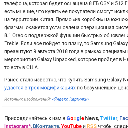
телефона, которая будет оснащена 8 ГБ ОЗУ и 512 Г
есть мнение, что купить ее покупатели смогут иск
на территории Китая. Прямо «из коробки» на южно
флагман окажется установлена операционная систе
8.1 Oreo с поддержкой функции быстрых обновлени
Treble. Если все пойдет по плану, то Samsung Galaxy
презентуют 9 августа 2018 года в рамках специальн
мероприятия Galaxy Unpacked, которое пройдет в Н
то есть в США.
Ранее стало известно, что купить Samsung Galaxy N
удастся в трех модификациях
по безумнейшей цене
Источник изображений:
«Яндекс Картинки»
Присоединяйтесь к нам в
G
o
o
g
l
e
News
,
Twitter
,
Fac
Instagram*
,
ВКонтакте
,
YouTube
и
RSS
чтобы следи