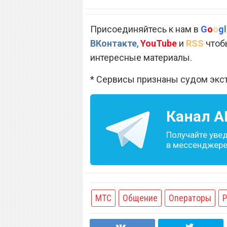
Присоединяйтесь к нам в
G
o
o
g
l
ВКонтакте
,
YouTube
и
RSS
чтобы
интересные материалы.
* Сервисы признаны судом экс
Канал
A
Получайте уве
в мессенджере 
МТС
Общение
Операторы