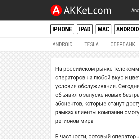
And
IPHONE
IPAD
MAC
ANDROID
ANDROID
TESLA
СБЕРБАНК
РАЗНОЕ
На российском рынке телекомм
Сотовый операт
операторов на любой вкус и цв
безграничные в
условия обслуживания. Сегодня
объявил о запуске новых безгр
абонентов
абонентов, которые станут дост
рамках клиенты компании смогу
регионов мира.
В частности, сотовый оператор