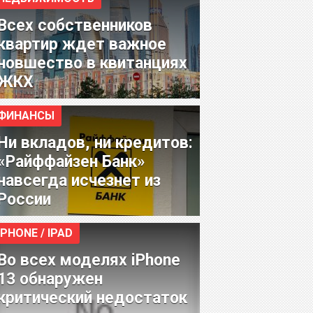
Всех собственников
квартир ждет важное
новшество в квитанциях
ЖКХ
ФИНАНСЫ
Ни вкладов, ни кредитов:
«Райффайзен Банк»
навсегда исчезнет из
России
IPHONE / IPAD
Во всех моделях iPhone
13 обнаружен
критический недостаток