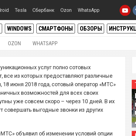
roid
Tesla
Сбербанк
Ozon
WhatsApp
WINDOWS
СМАРТФОНЫ
ОБЗОРЫ
ИНСТРУК
OZON
WHATSAPP
18.06.2018
|
0
уникационных услуг полно сотовых
ор «МТС» объявил новые
ет, все из которых предоставляют различные
озможности для всех
, 18 июня 2018 года, сотовый оператор «МТС»
аничных возможностей для всех своих
упны уже совсем скоро – через 10 дней. В их
т совершать выгодные звонки из других
 «МТС» объявил об изменении условий опции