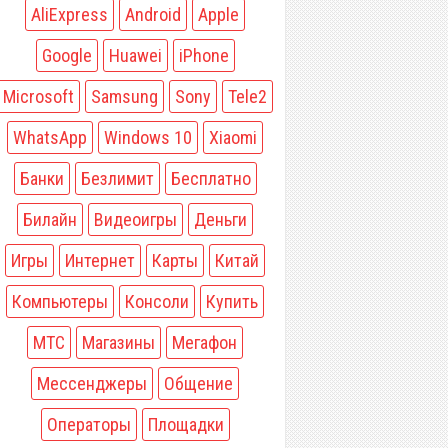
AliExpress
Android
Apple
Google
Huawei
iPhone
Microsoft
Samsung
Sony
Tele2
WhatsApp
Windows 10
Xiaomi
Банки
Безлимит
Бесплатно
Билайн
Видеоигры
Деньги
Игры
Интернет
Карты
Китай
Компьютеры
Консоли
Купить
МТС
Магазины
Мегафон
Мессенджеры
Общение
Операторы
Площадки