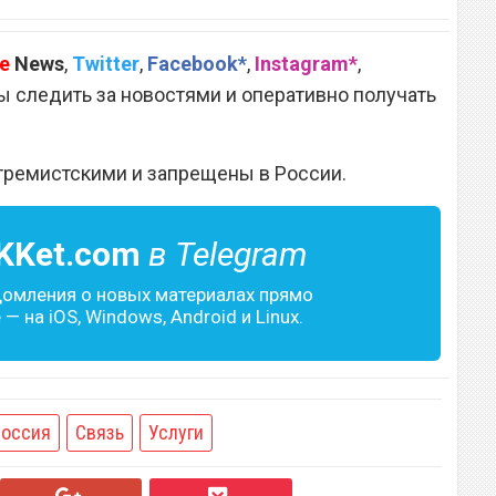
e
News
,
Twitter
,
Facebook*
,
Instagram*
,
 следить за новостями и оперативно получать
тремистскими и запрещены в России.
KKet.com
в Telegram
домления о новых материалах прямо
— на iOS, Windows, Android и Linux.
Россия
Связь
Услуги