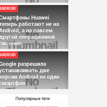
ANDROID
Смартфоны Huawei
теперь работают не на
Android, а на совсем
другой операционной
системе
ANDROID
Google разрешила
устанавливать две
версии Android на один
смартфон
Популярные теги