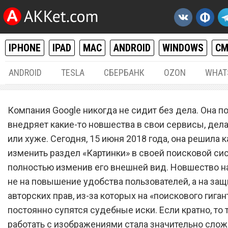
IPHONE
IPAD
MAC
ANDROID
WINDOWS
С
ANDROID
TESLA
СБЕРБАНК
OZON
WHAT
РАЗНОЕ
15.
Компания Google никогда не сидит без дела. Она п
Google кардинально изме
внедряет какие-то новшества в свои сервисы, дел
или хуже. Сегодня, 15 июня 2018 года, она решила 
сервис «Картинки» для по
изменить раздел «Картинки» в своей поисковой сис
изображений
полностью изменив его внешней вид. Новшество н
не на повышение удобства пользователей, а на защ
авторских прав, из-за которых на «поискового гиган
постоянно супятся судебные иски. Если кратно, то 
работать с изображениями стала значительно слож