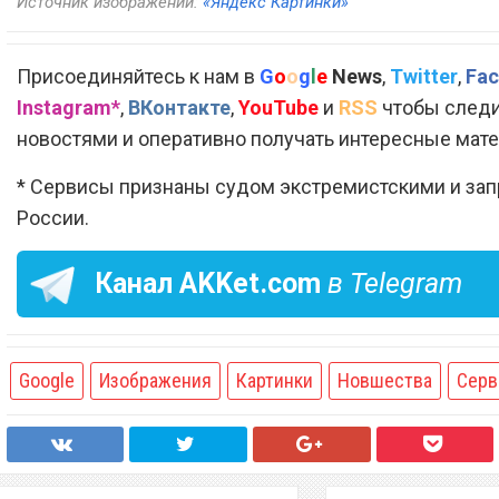
Источник изображений:
«Яндекс Картинки»
Присоединяйтесь к нам в
G
o
o
g
l
e
News
,
Twitter
,
Fac
Instagram*
,
ВКонтакте
,
YouTube
и
RSS
чтобы следи
новостями и оперативно получать интересные мат
* Сервисы признаны судом экстремистскими и за
России.
Канал
AKKet.com
в Telegram
Google
Изображения
Картинки
Новшества
Серв