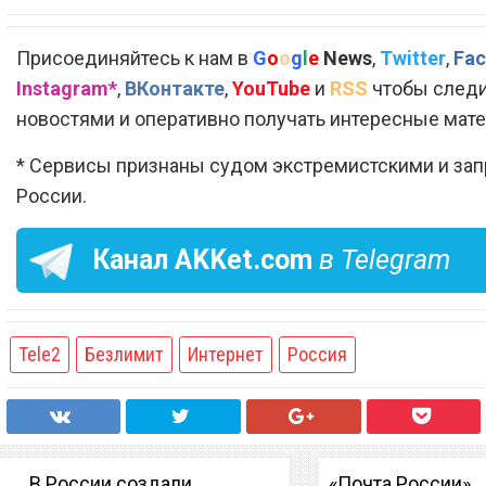
Присоединяйтесь к нам в
G
o
o
g
l
e
News
,
Twitter
,
Fac
Instagram*
,
ВКонтакте
,
YouTube
и
RSS
чтобы следи
новостями и оперативно получать интересные мат
* Сервисы признаны судом экстремистскими и за
России.
Канал
AKKet.com
в Telegram
Tele2
Безлимит
Интернет
Россия
В России создали
«Почта России»