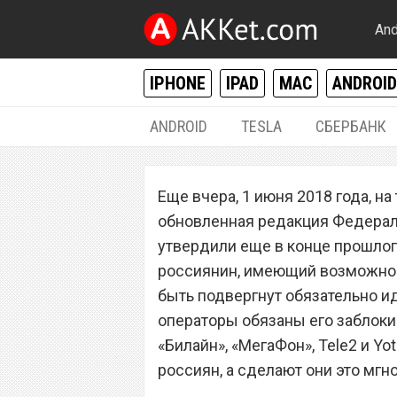
And
IPHONE
IPAD
MAC
ANDROID
ANDROID
TESLA
СБЕРБАНК
РАЗНОЕ
Еще вчера, 1 июня 2018 года, н
Номера телефон
обновленная редакция Федераль
заблокируют мгн
утвердили еще в конце прошлог
россиянин, имеющий возможност
предупреждени
быть подвергнут обязательно и
операторы обязаны его заблокир
«Билайн», «МегаФон», Tele2 и 
россиян, а сделают они это мгн