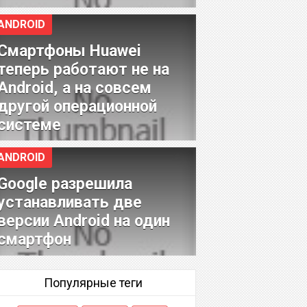
ANDROID
Смартфоны Huawei
теперь работают не на
Android, а на совсем
другой операционной
системе
ANDROID
Google разрешила
устанавливать две
версии Android на один
смартфон
Популярные теги