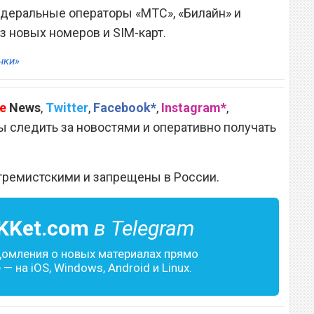
едеральные операторы «МТС», «Билайн» и
з новых номеров и SIM-карт.
нки»
e
News
,
Twitter
,
Facebook*
,
Instagram*
,
 следить за новостями и оперативно получать
тремистскими и запрещены в России.
KKet.com
в Telegram
домления о новых материалах прямо
— на iOS, Windows, Android и Linux.