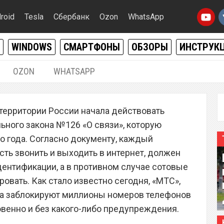
roid
Tesla
Сбербанк
Ozon
WhatsApp
WINDOWS
СМАРТФОНЫ
ОБЗОРЫ
ИНСТРУК
OZON
WHATSAPP
02.06.2018
|
0
а территории России начала действовать
ов миллионов россиян
ного закона №126 «О связи», которую
овенно и без
о года. Согласно документу, каждый
ь звонить и выходить в интернет, должен
я
дентификации, а в противном случае сотовые
овать. Как стало известно сегодня, «МТС»,
Yota заблокируют миллионы номеров телефонов
овенно и без какого-либо предупреждения.