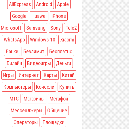
AliExpress
Android
Apple
Google
Huawei
iPhone
Microsoft
Samsung
Sony
Tele2
WhatsApp
Windows 10
Xiaomi
Банки
Безлимит
Бесплатно
Билайн
Видеоигры
Деньги
Игры
Интернет
Карты
Китай
Компьютеры
Консоли
Купить
МТС
Магазины
Мегафон
Мессенджеры
Общение
Операторы
Площадки