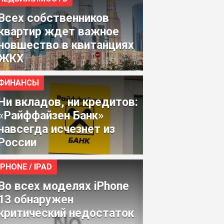
Всех собственников
квартир ждет важное
новшество в квитанциях
ЖКХ
ФИНАНСЫ
Ни вкладов, ни кредитов:
«Райффайзен Банк»
навсегда исчезнет из
России
IPHONE / IPAD
Во всех моделях iPhone
13 обнаружен
критический недостаток