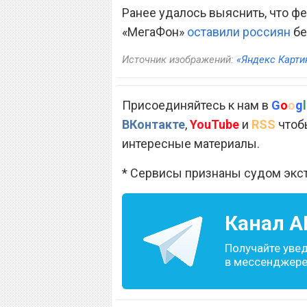
Ранее удалось выяснить, что ф
«МегаФон»
оставили россиян
бе
Источник изображений:
«Яндекс Карти
Присоединяйтесь к нам в
G
o
o
g
l
ВКонтакте
,
YouTube
и
RSS
чтобы
интересные материалы.
* Сервисы признаны судом экс
Канал
A
Получайте уве
в мессенджере 