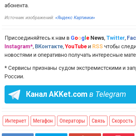
абонента.
Источник изображений:
«Яндекс Картинки»
Присоединяйтесь к нам в
G
o
o
g
l
e
News
,
Twitter
,
Fac
Instagram*
,
ВКонтакте
,
YouTube
и
RSS
чтобы следи
новостями и оперативно получать интересные мат
* Сервисы признаны судом экстремистскими и за
России.
Канал
AKKet.com
в Telegram
Интернет
Мегафон
Операторы
Связь
Скорость