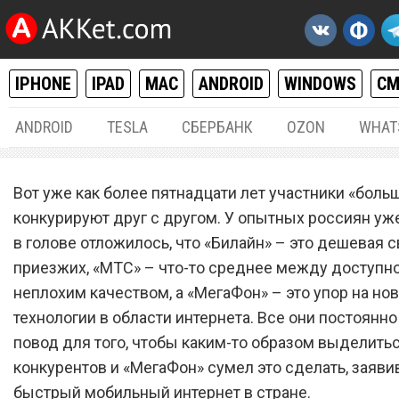
IPHONE
IPAD
MAC
ANDROID
WINDOWS
С
ANDROID
TESLA
СБЕРБАНК
OZON
WHAT
РАЗНОЕ
17.
Вот уже как более пятнадцати лет участники «боль
Сотовый оператор «МегаФ
конкурируют друг с другом. У опытных россиян уж
в голове отложилось, что «Билайн» – это дешевая 
заявляет самый быстрый
приезжих, «МТС» – что-то среднее между доступно
мобильный интернет в ст
неплохим качеством, а «МегаФон» – это упор на но
технологии в области интернета. Все они постоянно
повод для того, чтобы каким-то образом выделить
конкурентов и «МегаФон» сумел это сделать, заяв
быстрый мобильный интернет в стране.