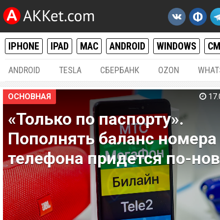
IPHONE
IPAD
MAC
ANDROID
WINDOWS
С
ANDROID
TESLA
СБЕРБАНК
OZON
WHAT
ОСНОВНАЯ
17.
«Только по паспорту».
Пополнять баланс номера
телефона придется по-но