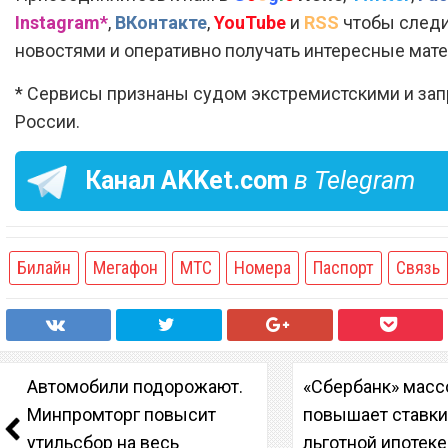
Instagram*
,
ВКонтакте
,
YouTube
и
RSS
чтобы следи
новостями и оперативно получать интересные мат
* Сервисы признаны судом экстремистскими и за
России.
Канал
AKKet.com
в Telegram
Билайн
Мегафон
МТС
Номера
Паспорт
Связь
Автомобили подорожают.
«Сбербанк» масс
Минпромторг повысит
повышает ставки
утильсбор на весь
льготной ипотеке