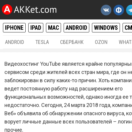
IPHONE
IPAD
MAC
ANDROID
WINDOWS
С
ANDROID
TESLA
СБЕРБАНК
OZON
WHAT
MAC / OS X
,
WINDOWS
24.
Видеохостинг YouTube является крайне популярн
Вирус в сервисе YouTube 
сервисом среди жителей всех стран мира, где он н
заблокирован в силу каких-то причин. Хоть компани
логины и пароли всех
ведет постоянную работу над расширением его
пользователей
функциональных возможностей, однако иногда ее 
недостаточно. Сегодня, 24 марта 2018 года, компан
Веб» объявила об обнаружении опасного вируса, к
ворует личные данные всех пользователей – логин
прочие.