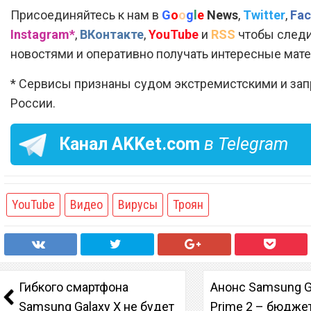
Присоединяйтесь к нам в
G
o
o
g
l
e
News
,
Twitter
,
Fac
Instagram*
,
ВКонтакте
,
YouTube
и
RSS
чтобы следи
новостями и оперативно получать интересные мат
* Сервисы признаны судом экстремистскими и за
России.
Канал
AKKet.com
в Telegram
YouTube
Видео
Вирусы
Троян
Гибкого смартфона
Анонс Samsung G
Samsung Galaxy X не будет
Prime 2 – бюдже