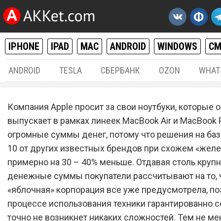
IPHONE
IPAD
MAC
ANDROID
WINDOWS
С
ANDROID
TESLA
СБЕРБАНК
OZON
WHAT
MAC / OS X
18.
Компания Apple просит за свои ноутбуки, которые 
Новые MacBook Air и Mac
выпускает в рамках линеек MacBook Air и MacBook P
огромные суммы денег, потому что решения на ба
Pro содержат массовый б
10 от других известных брендов при схожем «желе
примерно на 30 – 40% меньше. Отдавая столь круп
денежные суммы покупатели рассчитывают на то, 
«яблочная» корпорация все уже предусмотрела, по
процессе использования техники гарантированно 
точно не возникнет никаких сложностей. Тем не мен