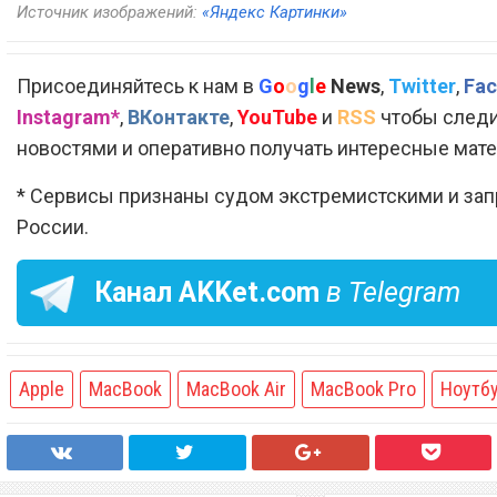
Источник изображений:
«Яндекс Картинки»
Присоединяйтесь к нам в
G
o
o
g
l
e
News
,
Twitter
,
Fac
Instagram*
,
ВКонтакте
,
YouTube
и
RSS
чтобы следи
новостями и оперативно получать интересные мат
* Сервисы признаны судом экстремистскими и за
России.
Канал
AKKet.com
в Telegram
Apple
MacBook
MacBook Air
MacBook Pro
Ноутб