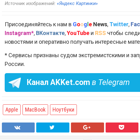
Источник изображений:
«Яндекс Картинки»
Присоединяйтесь к нам в
G
o
o
g
l
e
News
,
Twitter
,
Fac
Instagram*
,
ВКонтакте
,
YouTube
и
RSS
чтобы следи
новостями и оперативно получать интересные мат
* Сервисы признаны судом экстремистскими и за
России.
Канал
AKKet.com
в Telegram
Apple
MacBook
Ноутбуки