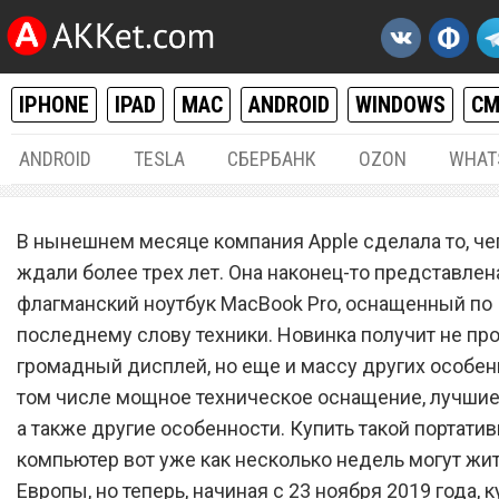
IPHONE
IPAD
MAC
ANDROID
WINDOWS
С
ANDROID
TESLA
СБЕРБАНК
OZON
WHAT
MAC / OS X
23.
В нынешнем месяце компания Apple сделала то, че
Apple запустила в продаж
ждали более трех лет. Она наконец-то представлен
флагманский ноутбук MacBook Pro, оснащенный по
самый лучший MacBook
последнему слову техники. Новинка получит не пр
громадный дисплей, но еще и массу других особенн
том числе мощное техническое оснащение, лучшие
а также другие особенности. Купить такой портати
компьютер вот уже как несколько недель могут жи
Европы, но теперь, начиная с 23 ноября 2019 года, к