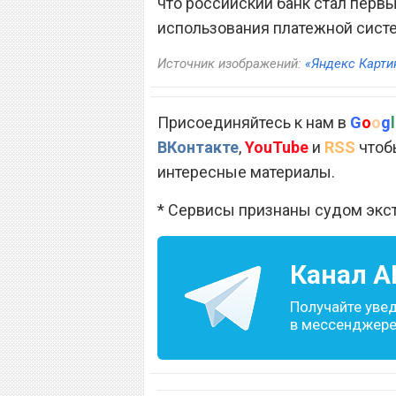
что российский банк стал пер
использования платежной сист
Источник изображений:
«Яндекс Карти
Присоединяйтесь к нам в
G
o
o
g
l
ВКонтакте
,
YouTube
и
RSS
чтобы
интересные материалы.
* Сервисы признаны судом экс
Канал
A
Получайте уве
в мессенджере 