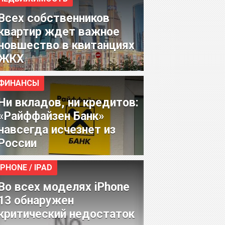
Всех собственников
квартир ждет важное
новшество в квитанциях
ЖКХ
ФИНАНСЫ
Ни вкладов, ни кредитов:
«Райффайзен Банк»
навсегда исчезнет из
России
IPHONE / IPAD
Во всех моделях iPhone
13 обнаружен
критический недостаток