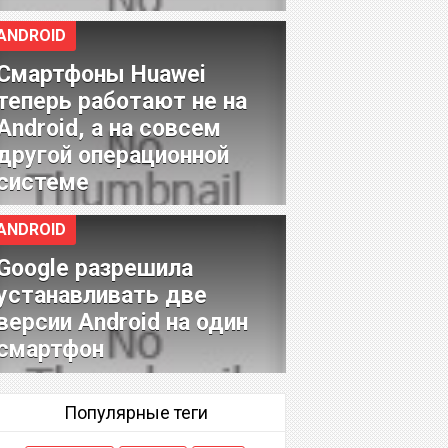
ANDROID
Смартфоны Huawei
теперь работают не на
Android, а на совсем
другой операционной
системе
ANDROID
Google разрешила
устанавливать две
версии Android на один
смартфон
Популярные теги