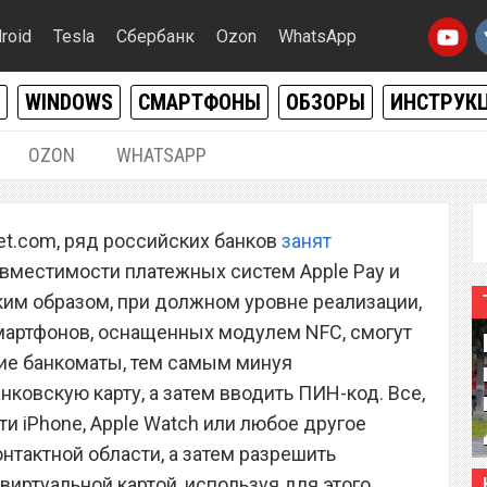
roid
Tesla
Сбербанк
Ozon
WhatsApp
WINDOWS
СМАРТФОНЫ
ОБЗОРЫ
ИНСТРУК
OZON
WHATSAPP
22.06.2017
|
0
et.com, ряд российских банков
занят
российский банк
вместимости платежных систем Apple Pay и
юционную технологию
ким образом, при должном уровне реализации,
артфонов, оснащенных модулем NFC, смогут
ие банкоматы, тем самым минуя
ковскую карту, а затем вводить ПИН-код. Все,
ти iPhone, Apple Watch или любое другое
нтактной области, а затем разрешить
 виртуальной картой, используя для этого