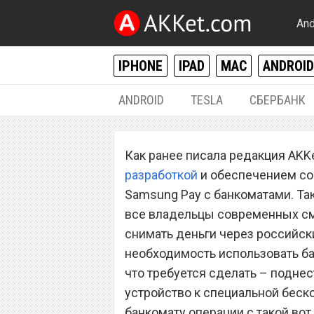
And
IPHONE
IPAD
MAC
ANDROID
ANDROID
TESLA
СБЕРБАНК
ANDROID
,
IPHONE / IPAD
Как ранее писала редакция AKK
Первым в мире: 
разработкой
и обеспечением со
запустил револ
Samsung Pay с банкоматами. Та
все владельцы современных см
для Apple Pay
снимать деньги через российск
необходимость использовать бан
что требуется сделать – поднес
устройство к специальной беско
банкомату операции с такой вот