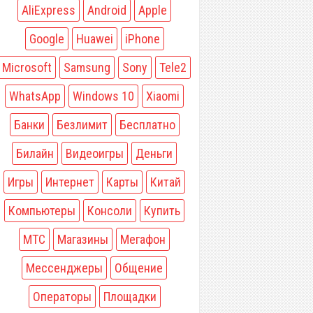
AliExpress
Android
Apple
Google
Huawei
iPhone
Microsoft
Samsung
Sony
Tele2
WhatsApp
Windows 10
Xiaomi
Банки
Безлимит
Бесплатно
Билайн
Видеоигры
Деньги
Игры
Интернет
Карты
Китай
Компьютеры
Консоли
Купить
МТС
Магазины
Мегафон
Мессенджеры
Общение
Операторы
Площадки