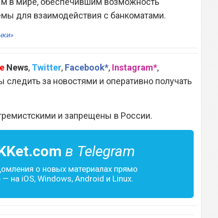
вым в мире, обеспечившим возможность
емы для взаимодействия с банкоматами.
нки»
e
News
,
Twitter
,
Facebook*
,
Instagram*
,
 следить за новостями и оперативно получать
тремистскими и запрещены в России.
KKet.com
в Telegram
домления о новых материалах прямо
— на iOS, Windows, Android и Linux.