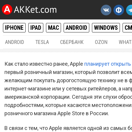
IPHONE
IPAD
MAC
ANDROID
WINDOWS
С
ANDROID
TESLA
СБЕРБАНК
OZON
WHAT
IPHONE / IPAD
,
MAC / OS X
29.
Как стало известно ранее, Apple
планирует открыть
Стало известно
первый розничный магазин, который позволит все
желающим покупать дорогостоящую технику не в
местоположение первого
интернет-магазине или у сетевых ритейлеров, а на
магазина Apple Store в Ро
американской корпорации. Сегодня эти слухи обр
подробностями, которые касаются местоположени
розничного магазина Apple Store в России.
В связи с тем, что Apple является одной из самых 