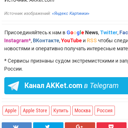
Источник изображений:
«Яндекс Картинки»
Присоединяйтесь к нам в
G
o
o
g
l
e
News
,
Twitter
,
Fac
Instagram*
,
ВКонтакте
,
YouTube
и
RSS
чтобы следи
новостями и оперативно получать интересные мат
* Сервисы признаны судом экстремистскими и за
России.
Канал
AKKet.com
в Telegram
Apple
Apple Store
Купить
Москва
Россия