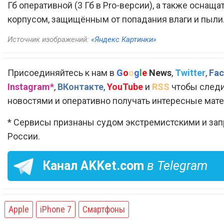
Гб оперативной (3 Гб в Pro-версии), а также оснаща
корпусом, защищённым от попадания влаги и пыли
Источник изображений:
«Яндекс Картинки»
Присоединяйтесь к нам в
G
o
o
g
l
e
News
,
Twitter
,
Fac
Instagram*
,
ВКонтакте
,
YouTube
и
RSS
чтобы следи
новостями и оперативно получать интересные мат
* Сервисы признаны судом экстремистскими и за
России.
Канал
AKKet.com
в Telegram
Apple
iPhone 7
Смартфоны