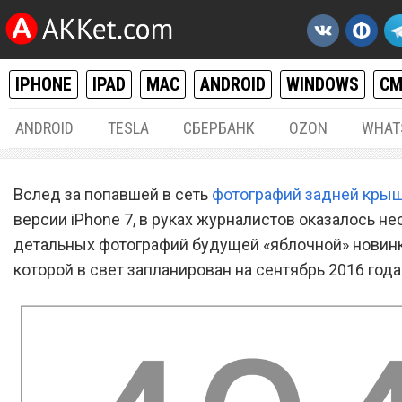
IPHONE
IPAD
MAC
ANDROID
WINDOWS
С
ANDROID
TESLA
СБЕРБАНК
OZON
WHAT
IPHONE / IPAD
12.
Вслед за попавшей в сеть
фотографий задней кры
Опубликованы детальные
версии iPhone 7, в руках журналистов оказалось не
детальных фотографий будущей «яблочной» новинк
фотографии iPhone 7 и iPh
которой в свет запланирован на сентябрь 2016 года
Plus