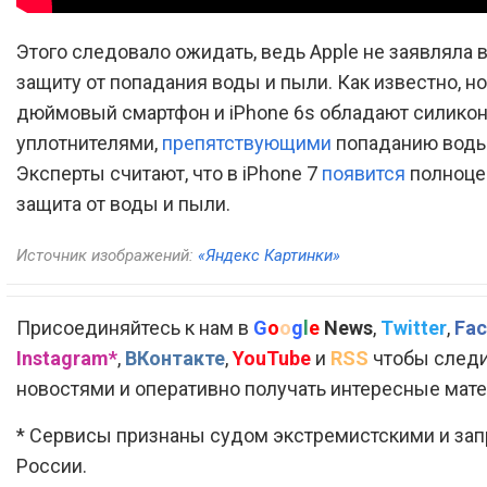
Этого следовало ожидать, ведь Apple не заявляла в
защиту от попадания воды и пыли. Как известно, н
дюймовый смартфон и iPhone 6s обладают силик
уплотнителями,
препятствующими
попаданию воды
Эксперты считают, что в iPhone 7
появится
полноце
защита от воды и пыли.
Источник изображений:
«Яндекс Картинки»
Присоединяйтесь к нам в
G
o
o
g
l
e
News
,
Twitter
,
Fac
Instagram*
,
ВКонтакте
,
YouTube
и
RSS
чтобы следи
новостями и оперативно получать интересные мат
* Сервисы признаны судом экстремистскими и за
России.