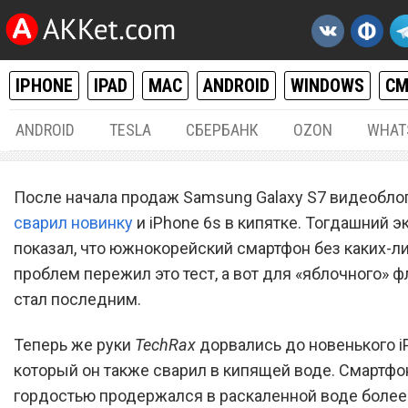
IPHONE
IPAD
MAC
ANDROID
WINDOWS
С
ANDROID
TESLA
СБЕРБАНК
OZON
WHAT
IPHONE / IPAD
03.
После начала продаж Samsung Galaxy S7 видеобло
Apple iPhone SE сварили в
сварил новинку
и iPhone 6s в кипятке. Тогдашний 
показал, что южнокорейский смартфон без каких-л
кипятке
проблем пережил это тест, а вот для «яблочного» ф
стал последним.
Теперь же руки
TechRax
дорвались до новенького i
который он также сварил в кипящей воде. Смартфон
гордостью продержался в раскаленной воде более