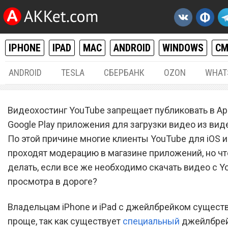
IPHONE
IPAD
MAC
ANDROID
WINDOWS
С
ANDROID
TESLA
СБЕРБАНК
OZON
WHAT
IPHONE / IPAD
12.
Видеохостинг YouTube запрещает публиковать в App
Как скачивать видео с Yo
Google Play приложения для загрузки видео из вид
По этой причине многие клиенты YouTube для iOS и 
на iPhone и iPad без
проходят модерацию в магазине приложений, но чт
джейлбрейка
делать, если все же необходимо скачать видео с Y
просмотра в дороге?
Владельцам iPhone и iPad с джейлбрейком сущест
проще, так как существует
специальный
джейлбрей