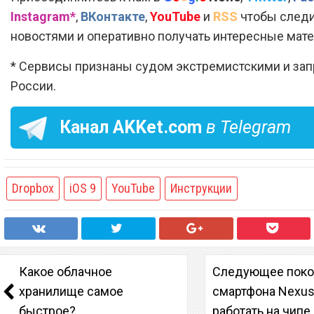
Instagram*
,
ВКонтакте
,
YouTube
и
RSS
чтобы следи
новостями и оперативно получать интересные мат
* Сервисы признаны судом экстремистскими и за
России.
Канал
AKKet.com
в Telegram
Dropbox
iOS 9
YouTube
Инструкции
Какое облачное
Следующее поко
хранилище самое
смартфона Nexus
быстрое?
работать на чипе