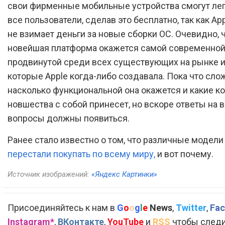
свои фирменные мобильные устройства смогут лег
все пользователи, сделав это бесплатно, так как Ap
не взимает деньги за новые сборки ОС. Очевидно, 
новейшая платформа окажется самой современной
продвинутой среди всех существующих на рынке и 
которые Apple когда-либо создавала. Пока что слож
насколько функциональной она окажется и какие к
новшества с собой принесет, но вскоре ответы на в
вопросы должны появиться.
Ранее стало известно о том, что различные модели
перестали покупать по всему миру,
и вот почему.
Источник изображений:
«Яндекс Картинки»
Присоединяйтесь к нам в
G
o
o
g
l
e
News
,
Twitter
,
Fac
Instagram*
,
ВКонтакте
,
YouTube
и
RSS
чтобы следи