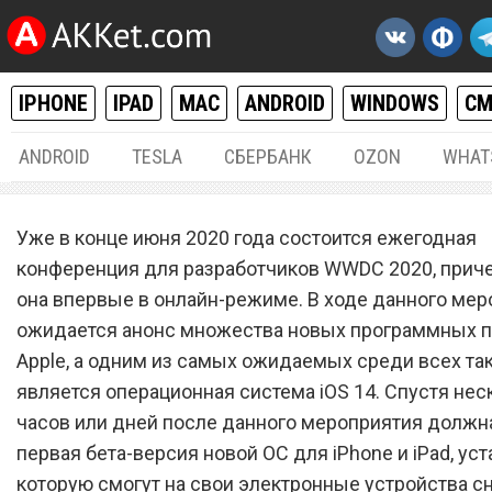
IPHONE
IPAD
MAC
ANDROID
WINDOWS
С
ANDROID
TESLA
СБЕРБАНК
OZON
WHAT
IPHONE / IPAD
22.
Уже в конце июня 2020 года состоится ежегодная
Выпущена iOS 14 для iPho
конференция для разработчиков WWDC 2020, прич
она впервые в онлайн-режиме. В ходе данного ме
iPad
ожидается анонс множества новых программных 
Apple, а одним из самых ожидаемых среди всех та
является операционная система iOS 14. Спустя нес
часов или дней после данного мероприятия должн
первая бета-версия новой ОС для iPhone и iPad, ус
которую смогут на свои электронные устройства с