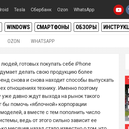
roid
Tesla
Сбербанк
Ozon
WhatsApp
WINDOWS
СМАРТФОНЫ
ОБЗОРЫ
ИНСТРУК
OZON
WHATSAPP
03.10.2019
|
0
о людей, готовых покупать себе iPhone
упает в продажу:
е думает делать свою продукцию более
актеристики и цена
ренд снова и снова находит способы выпускать
ех отношениях технику. Именно поэтому
 уже давно ждут выхода на рынок такого
мог бы помочь «яблочной» корпорации
моделей, а вместе с тем пополнить число
стемы, ведь от этого сильно зависит ее
ко месяцев назад стало известно о том, что