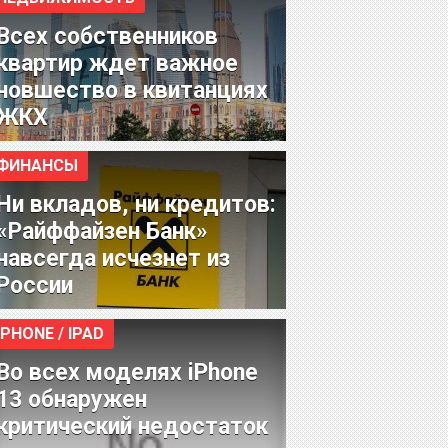
Всех собственников
квартир ждет важное
новшество в квитанциях
ЖКХ
ФИНАНСЫ
Ни вкладов, ни кредитов:
«Райффайзен Банк»
навсегда исчезнет из
России
IPHONE / IPAD
Во всех моделях iPhone
13 обнаружен
критический недостаток