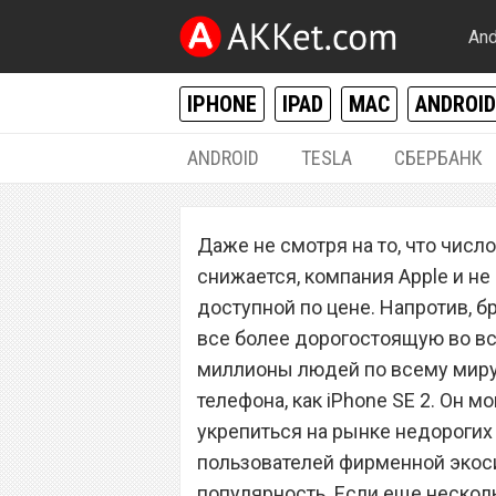
And
IPHONE
IPAD
MAC
ANDROID
ANDROID
TESLA
СБЕРБАНК
IPHONE / IPAD
Даже не смотря на то, что числ
iPhone SE 2 пост
снижается, компания Apple и н
технические хар
доступной по цене. Напротив, б
все более дорогостоящую во вс
миллионы людей по всему миру
телефона, как iPhone SE 2. Он 
укрепиться на рынке недорогих 
пользователей фирменной экоси
популярность. Если еще несколь