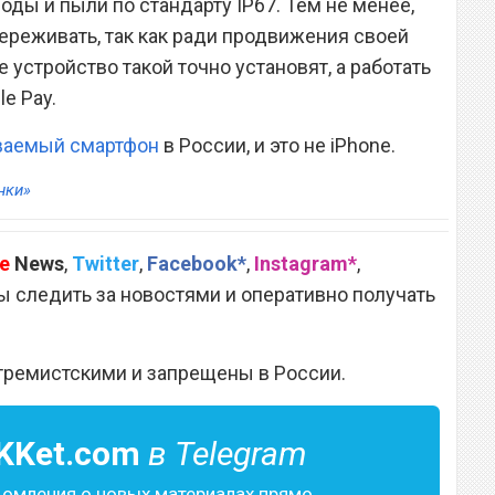
оды и пыли по стандарту IP67. Тем не менее,
переживать, так как ради продвижения своей
устройство такой точно установят, а работать
e Pay.
ваемый смартфон
в России, и это не iPhone.
нки»
e
News
,
Twitter
,
Facebook*
,
Instagram*
,
 следить за новостями и оперативно получать
тремистскими и запрещены в России.
KKet.com
в Telegram
домления о новых материалах прямо