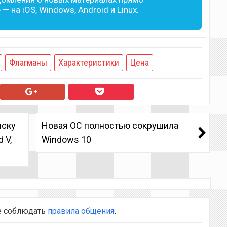
— на iOS, Windows, Android и Linux.
Флагманы
Характеристики
Цена
иску
Новая ОС полностью сокрушила
d V,
Windows 10
е соблюдать
правила общения
.