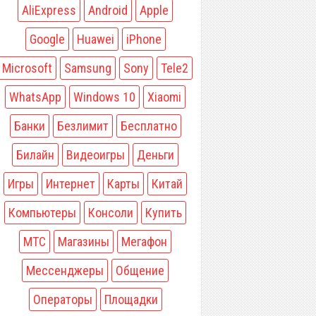
AliExpress
Android
Apple
Google
Huawei
iPhone
Microsoft
Samsung
Sony
Tele2
WhatsApp
Windows 10
Xiaomi
Банки
Безлимит
Бесплатно
Билайн
Видеоигры
Деньги
Игры
Интернет
Карты
Китай
Компьютеры
Консоли
Купить
МТС
Магазины
Мегафон
Мессенджеры
Общение
Операторы
Площадки