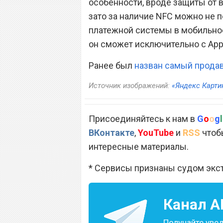
особенности, вроде защиты от в
зато за наличие NFC можно не 
платежной системы в мобильное 
он сможет исключительно с Appl
Ранее был
назван самый прода
Источник изображений:
«Яндекс Карти
Присоединяйтесь к нам в
G
o
o
g
l
ВКонтакте
,
YouTube
и
RSS
чтобы
интересные материалы.
* Сервисы признаны судом экс
Канал
A
Получайте уве