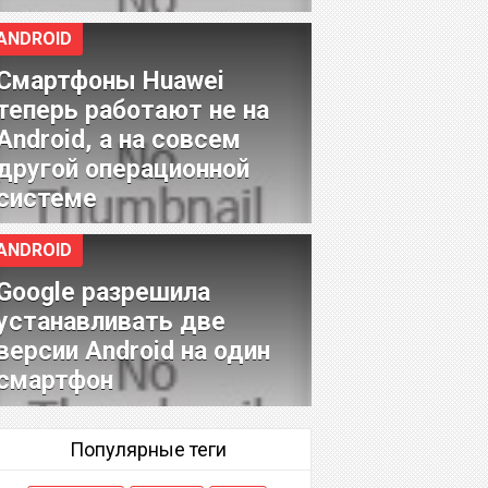
ANDROID
Смартфоны Huawei
теперь работают не на
Android, а на совсем
другой операционной
системе
ANDROID
Google разрешила
устанавливать две
версии Android на один
смартфон
Популярные теги