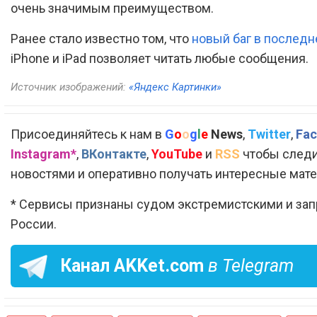
очень значимым преимуществом.
Ранее стало известно том, что
новый баг в последн
iPhone и iPad позволяет читать любые сообщения.
Источник изображений:
«Яндекс Картинки»
Присоединяйтесь к нам в
G
o
o
g
l
e
News
,
Twitter
,
Fac
Instagram*
,
ВКонтакте
,
YouTube
и
RSS
чтобы следи
новостями и оперативно получать интересные мат
* Сервисы признаны судом экстремистскими и за
России.
Канал
AKKet.com
в Telegram