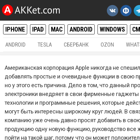
IPHONE
IPAD
MAC
ANDROID
WINDOWS
С
ANDROID
TESLA
СБЕРБАНК
OZON
WHAT
IPHONE / IPAD
01.
Американская корпорация Apple никогда не спеши
Apple добавила в iPhone 1
добавлять простые и очевидные функции в свою п
но у этого есть причина. Дело в том, что данный п
долгожданную всеми
электроники внедряет в свои фирменные гаджеты 
возможность
технологии и программные решения, которые дейс
могут быть интересны широкому круг людей. В связи
компанию уже очень давно просят добавить в сво
продукцию одну новую функцию, руководство все 
пойти на такой шаг, потому что он может положите