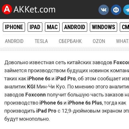
IPHONE
IPAD
MAC
ANDROID
WINDOWS
С
ANDROID
TESLA
СБЕРБАНК
OZON
WHAT
IPHONE / IPAD
23.
Довольно известная сеть китайских заводов
Foxco
Foxconn займется
займется производством будущих новинок компа
таких как
производством iPhone 6s,
iPhone 6s
и
iPad Pro
, об этом сообщает и
аналитик
KGI
Мин-Чи Куо. По мнению этого аналитик
iPhone 6s Plus и iPad Pro
заводов
Foxconn
получит большую часть заказов н
производство
iPhone 6s
и
iPhone 6s Plus
, тогда как
производить
iPad Pro
с 12,9-дюймовым экраном эт
будут монопольно.