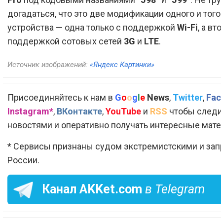
догадаться, что это две модификации одного и тог
устройства — одна только с поддержкой
Wi-Fi
, а вт
поддержкой сотовых сетей
3G
и
LTE
.
Источник изображений:
«Яндекс Картинки»
Присоединяйтесь к нам в
G
o
o
g
l
e
News
,
Twitter
,
Fac
Instagram*
,
ВКонтакте
,
YouTube
и
RSS
чтобы следи
новостями и оперативно получать интересные мат
* Сервисы признаны судом экстремистскими и за
России.
Канал
AKKet.com
в Telegram