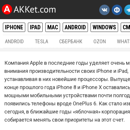
IPHONE
IPAD
MAC
ANDROID
WINDOWS
С
ANDROID
TESLA
СБЕРБАНК
OZON
WHAT
IPHONE / IPAD
23.
Компания Apple в последние годы уделяет очень м
Новые iPhone и iPad окаж
внимания производительности своих iPhone и iPad,
устанавливая в них новейшие процессоры. Выпуще
до ужаса мощными из-за
конце прошлого года iPhone 8 и iPhone X оставали
решения Apple
мощными мобильными устройствами почти полгода
появились телефоны вроде OnePlus 6. Как стало из
сегодня, в ближайшие годы «яблочная» корпорация
собирается менять свои приоритеты на этот счет.