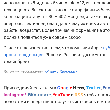
использовать 8-ядерный чип Apple A12, изготовлен
техпроцессу. За счет него новые смартфоны «ябло
корпорации станут на 30 – 40% мощнее, а также ощ
энергоэффективнее, благодаря чему их время авт
работы возрастет. Более точная информация на это
должна появиться уже совсем скоро.
Ранее стало известно о том, что компания Apple
пу
просит владельцев
iPhone и iPad никогда не устана
джейлбрейк.
Источник изображений:
«Яндекс Картинки»
Присоединяйтесь к нам в
G
o
o
g
l
e
News
,
Twitter
,
Fac
Instagram*
,
ВКонтакте
,
YouTube
и
RSS
чтобы следи
новостями и оперативно получать интересные мат