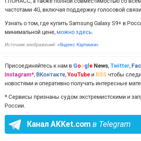
ГЛОНАСС, а также полной совместимостью со все
частотами 4G, включая поддержку голосовой связи
Узнать о том, где купить Samsung Galaxy S9+ в Росс
минимальной цене,
можно здесь
.
Источник изображений:
«Яндекс Картинки»
Присоединяйтесь к нам в
G
o
o
g
l
e
News
,
Twitter
,
Fac
Instagram*
,
ВКонтакте
,
YouTube
и
RSS
чтобы следи
новостями и оперативно получать интересные мат
* Сервисы признаны судом экстремистскими и за
России.
Канал
AKKet.com
в Telegram