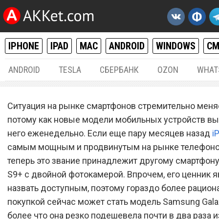
IPHONE
IPAD
MAC
ANDROID
WINDOWS
С
ANDROID
TESLA
СБЕРБАНК
OZON
WHAT
ANDROID
31.
Ситуация на рынке смартфонов стремительно меня
Samsung Galaxy S8+ резко
потому как новые модели мобильных устройств вы
него еженедельно. Если еще пару месяцев назад
подешевел почти в два раз
i
самым мощным и продвинутым на рынке телефоно
за нового Galaxy S9+
теперь это звание принадлежит другому смартфону
S9+ с двойной фотокамерой. Впрочем, его ценник я
назвать доступным, поэтому гораздо более рацион
покупкой сейчас может стать модель Samsung Galax
более что она резко подешевела почти в два раза и