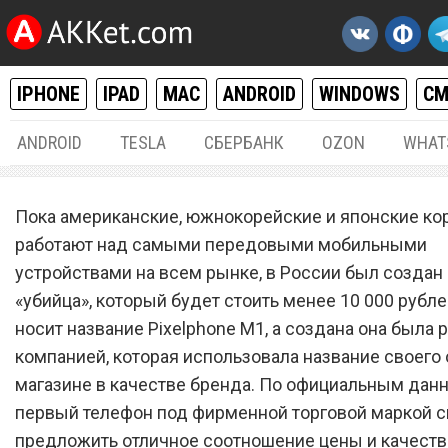
IPHONE
IPAD
MAC
ANDROID
WINDOWS
С
ANDROID
TESLA
СБЕРБАНК
OZON
WHAT
ANDROID
29.0
Пока американские, южнокорейские и японские ко
Pixelphone M1 – российск
работают над самыми передовыми мобильными
устройствами на всем рынке, в России был создан 
«убийца» iPhone X, Galaxy 
«убийца», который будет стоить менее 10 000 рубле
Xperia XZ Pro
носит название Pixelphone M1, а создана она была
компанией, которая использовала название своего 
магазине в качестве бренда. По официальным дан
первый телефон под фирменной торговой маркой 
предложить отличное соотношение цены и качеств