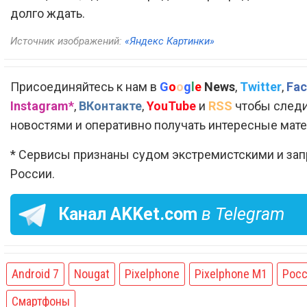
долго ждать.
Источник изображений:
«Яндекс Картинки»
Присоединяйтесь к нам в
G
o
o
g
l
e
News
,
Twitter
,
Fac
Instagram*
,
ВКонтакте
,
YouTube
и
RSS
чтобы следи
новостями и оперативно получать интересные мат
* Сервисы признаны судом экстремистскими и за
России.
Канал
AKKet.com
в Telegram
Android 7
Nougat
Pixelphone
Pixelphone M1
Рос
Смартфоны