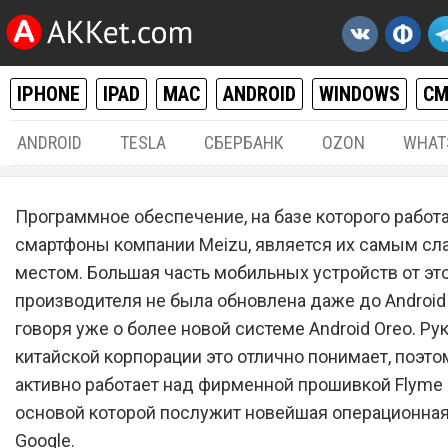
IPHONE
IPAD
MAC
ANDROID
WINDOWS
С
ANDROID
TESLA
СБЕРБАНК
OZON
WHAT
ANDROID
25.
Программное обеспечение, на базе которого работ
Владельцы всех смартфо
смартфоны компании Meizu, является их самым с
местом. Большая часть мобильных устройств от эт
Meizu будут в восторге от
производителя не была обновлена даже до Android 
прошивки Flyme OS 7.
говоря уже о более новой системе Android Oreo. Р
китайской корпорации это отлично понимает, поэто
активно работает над фирменной прошивкой Flyme 
основой которой послужит новейшая операционная
Google.