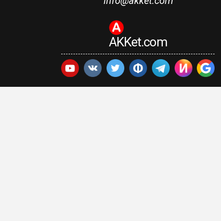
info@akket.com
AKKet.com