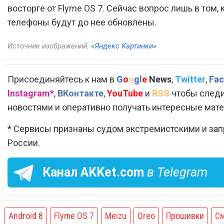
восторге от Flyme OS 7. Сейчас вопрос лишь в том, 
телефоны будут до нее обновлены.
Источник изображений:
«Яндекс Картинки»
Присоединяйтесь к нам в
G
o
o
g
l
e
News
,
Twitter
,
Fac
Instagram*
,
ВКонтакте
,
YouTube
и
RSS
чтобы следи
новостями и оперативно получать интересные мат
* Сервисы признаны судом экстремистскими и за
России.
Канал
AKKet.com
в Telegram
Android 8
Flyme OS 7
Meizu
Oreo
Прошивки
С