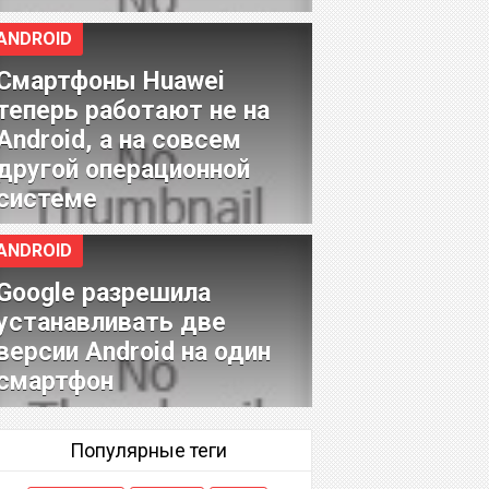
ANDROID
Смартфоны Huawei
теперь работают не на
Android, а на совсем
другой операционной
системе
ANDROID
Google разрешила
устанавливать две
версии Android на один
смартфон
Популярные теги