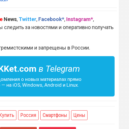
нки»
e
News
,
Twitter
,
Facebook*
,
Instagram*
,
 следить за новостями и оперативно получать
тремистскими и запрещены в России.
KKet.com
в Telegram
домления о новых материалах прямо
— на iOS, Windows, Android и Linux.
Купить
Россия
Смартфоны
Цены