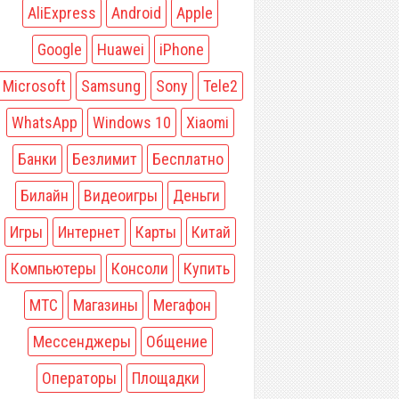
AliExpress
Android
Apple
Google
Huawei
iPhone
Microsoft
Samsung
Sony
Tele2
WhatsApp
Windows 10
Xiaomi
Банки
Безлимит
Бесплатно
Билайн
Видеоигры
Деньги
Игры
Интернет
Карты
Китай
Компьютеры
Консоли
Купить
МТС
Магазины
Мегафон
Мессенджеры
Общение
Операторы
Площадки