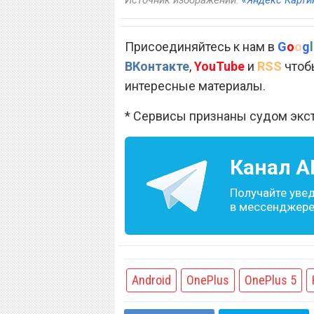
Источник изображений:
«Яндекс Карти
Присоединяйтесь к нам в
G
o
o
g
l
ВКонтакте
,
YouTube
и
RSS
чтобы
интересные материалы.
* Сервисы признаны судом экс
Канал
A
Получайте уве
в мессенджере 
Android
OnePlus
OnePlus 5