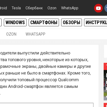
roid
Tesla
Сбербанк
Ozon
WhatsApp
WINDOWS
СМАРТФОНЫ
ОБЗОРЫ
ИНСТРУК
OZON
WHATSAPP
15.10.2017
|
0
зводители выпустили действительно
 мире Android-
ва топового уровня, некоторые из которых,
шительно подешевел в
зрамочные экраны, двойные камеры и другие
ых раньше не было в смартфонах. Кроме того,
 получили топовый процессор Qualcomm
 один Android-смартфон является самым
.