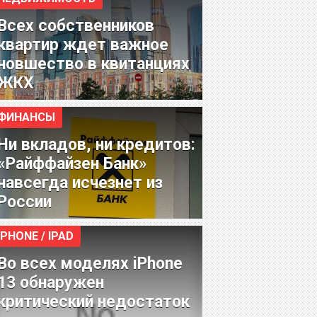
Всех собственников
квартир ждет важное
новшество в квитанциях
ЖКХ
ФИНАНСЫ
Ни вкладов, ни кредитов:
«Райффайзен Банк»
навсегда исчезнет из
России
IPHONE / IPAD
Во всех моделях iPhone
13 обнаружен
критический недостаток