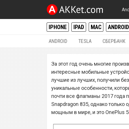
And
IPHONE
IPAD
MAC
ANDROID
ANDROID
TESLA
СБЕРБАНК
ANDROID
За этот год очень многие прои
Самый мощный в
интересные мобильные устройст
смартфон сокру
лучшие из лучших, получили бе
уникальные особенности, котор
России
почти все флагманы 2017 года
Snapdragon 835, однако только
мощным в мире, и это OnePlus 5