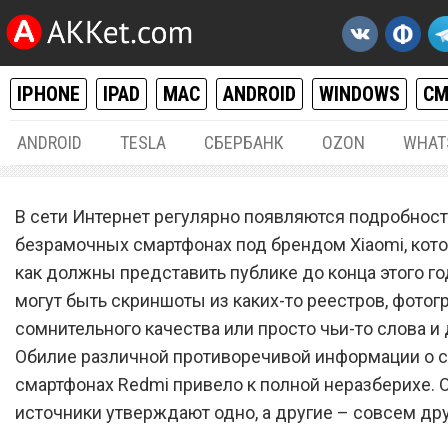
IPHONE
IPAD
MAC
ANDROID
WINDOWS
С
ANDROID
TESLA
СБЕРБАНК
OZON
WHAT
ANDROID
10.
В сети Интернет регулярно появляются подробност
С безрамочными смартфо
безрамочных смартфонах под брендом Xiaomi, кот
как должны представить публике до конца этого го
Xiaomi творится полная
могут быть скриншоты из каких-то реестров, фотог
неразбериха
сомнительного качества или просто чьи-то слова и 
Обилие различной противоречивой информации о
смартфонах Redmi привело к полной неразберихе. 
источники утверждают одно, а другие – совсем дру