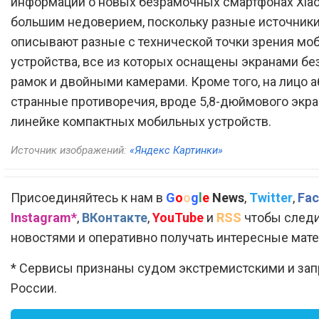
информации о новых безрамочных смартфонах Xiao
большим недоверием, поскольку разные источник
описывают разные с технической точки зрения мо
устройства, все из которых оснащены экранами бе
рамок и двойными камерами. Кроме того, на лицо 
странные противоречия, вроде 5,8-дюймового экра
линейке компактных мобильных устройств.
Источник изображений:
«Яндекс Картинки»
Присоединяйтесь к нам в
G
o
o
g
l
e
News
,
Twitter
,
Fac
Instagram*
,
ВКонтакте
,
YouTube
и
RSS
чтобы следи
новостями и оперативно получать интересные мат
* Сервисы признаны судом экстремистскими и за
России.