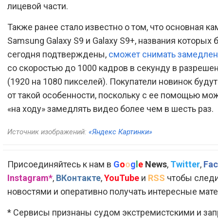
лицевой части.
Также ранее стало известно о том, что основная ка
Samsung Galaxy S9 и Galaxy S9+, названия которых 
сегодня подтверждены,
сможет снимать замедлен
со скоростью до 1000 кадров в секунду в разрешен
(1920 на 1080 пикселей). Покупатели новинок будут
от такой особенности, поскольку с ее помощью мо
«на ходу» замедлять видео более чем в шесть раз.
Источник изображений:
«Яндекс Картинки»
Присоединяйтесь к нам в
G
o
o
g
l
e
News
,
Twitter
,
Fac
Instagram*
,
ВКонтакте
,
YouTube
и
RSS
чтобы следи
новостями и оперативно получать интересные мат
* Сервисы признаны судом экстремистскими и за