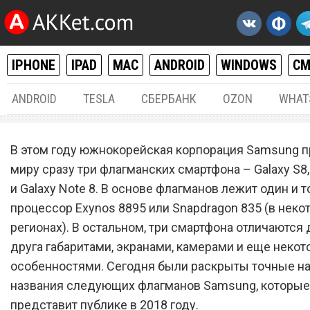
IPHONE
IPAD
MAC
ANDROID
WINDOWS
С
ANDROID
TESLA
СБЕРБАНК
OZON
WHAT
ANDROID
07.
В этом году южнокорейская корпорация Samsung 
Раскрыты настоящие наз
миру сразу три флагманских смартфона – Galaxy S8,
и Galaxy Note 8. В основе флагманов лежит один и т
следующих флагманов
процессор Exynos 8895 или Snapdragon 835 (в неко
Samsung
регионах). В остальном, три смартфона отличаются 
друга габаритами, экранами, камерами и еще неко
особенностями. Сегодня были раскрыты точные н
названия следующих флагманов Samsung, которые
представит публике в 2018 году.