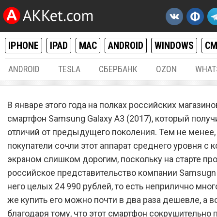
IPHONE
IPAD
MAC
ANDROID
WINDOWS
С
ANDROID
TESLA
СБЕРБАНК
OZON
WHAT
ANDROID
30.
В январе этого года на полках российских магазино
Samsung Galaxy A3 (2017)
смартфон Samsung Galaxy A3 (2017), который получ
отличий от предыдущего поколения. Тем не менее,
сокрушительно подешевел
покупатели сочли этот аппарат среднего уровня с
России – почти в два раза
экраном слишком дорогим, поскольку на старте пр
российское представительство компании Samsugn 
него целых 24 990 рублей, то есть неприлично мног
же купить его можно почти в два раза дешевле, а в
благодаря тому, что этот смартфон сокрушительно