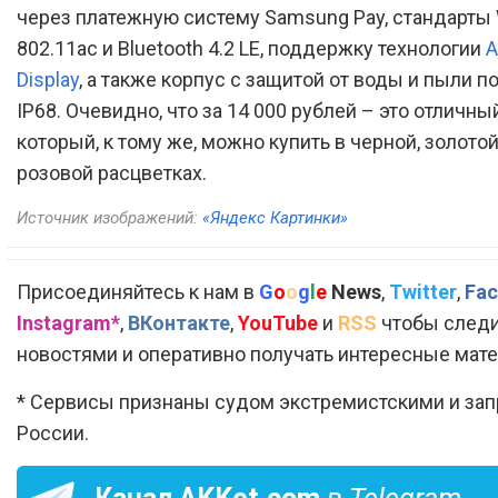
через платежную систему Samsung Pay, стандарты 
802.11ac и Bluetooth 4.2 LE, поддержку технологии
A
Display
, а также корпус с защитой от воды и пыли п
IP68. Очевидно, что за 14 000 рублей – это отличны
который, к тому же, можно купить в черной, золотой
розовой расцветках.
Источник изображений:
«Яндекс Картинки»
Присоединяйтесь к нам в
G
o
o
g
l
e
News
,
Twitter
,
Fac
Instagram*
,
ВКонтакте
,
YouTube
и
RSS
чтобы следи
новостями и оперативно получать интересные мат
* Сервисы признаны судом экстремистскими и за
России.