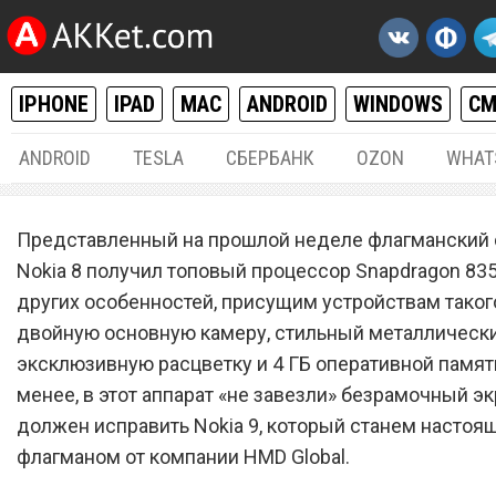
IPHONE
IPAD
MAC
ANDROID
WINDOWS
С
ANDROID
TESLA
СБЕРБАНК
OZON
WHAT
ANDROID
25.
Представленный на прошлой неделе флагманский
Nokia 8 официально прода
Nokia 8 получил топовый процессор Snapdragon 835
других особенностей, присущим устройствам таког
России даже дешевле, чем
двойную основную камеру, стильный металлически
Европе
эксклюзивную расцветку и 4 ГБ оперативной памят
менее, в этот аппарат «не завезли» безрамочный экр
должен исправить Nokia 9, который станем настоя
флагманом от компании HMD Global.