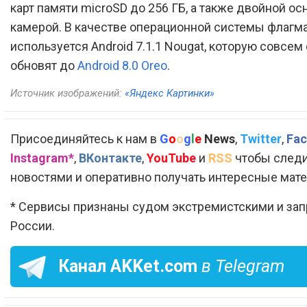
карт памяти microSD до 256 ГБ, а также двойной ос
камерой. В качестве операционной системы флагм
используется Android 7.1.1 Nougat, которую совсем
обновят до
Android 8.0 Oreo
.
Источник изображений:
«Яндекс Картинки»
Присоединяйтесь к нам в
G
o
o
g
l
e
News
,
Twitter
,
Fac
Instagram*
,
ВКонтакте
,
YouTube
и
RSS
чтобы следи
новостями и оперативно получать интересные мат
* Сервисы признаны судом экстремистскими и за
России.
Канал
AKKet.com
в Telegram