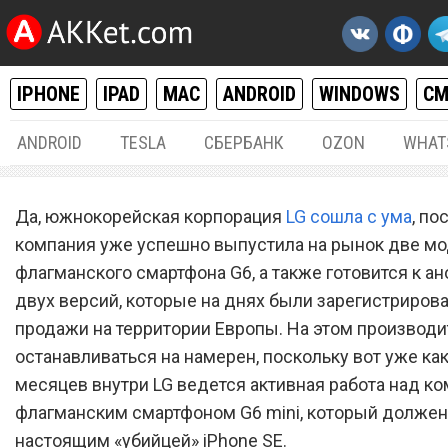
IPHONE
IPAD
MAC
ANDROID
WINDOWS
С
ANDROID
TESLA
СБЕРБАНК
OZON
WHAT
ANDROID
01.
Да, южнокорейская корпорация
LG сошла с ума
, по
LG G6 mini – настоящий
компания уже успешно выпустила на рынок две м
флагманского смартфона G6, а также готовится к а
«убийца» iPhone SE, обре
двух версий, которые на днях были зарегистриров
на провал
продажи на территории Европы. На этом производи
останавливаться на намерен, поскольку вот уже ка
месяцев внутри LG ведется активная работа над к
флагманским смартфоном G6 mini, который должен
настоящим «убийцей» iPhone SE.