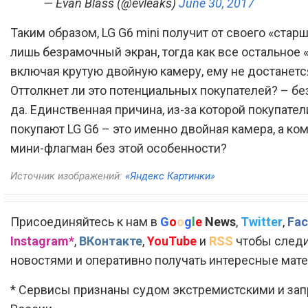
— Evan Blass (@evleaks)
June 30, 2017
Таким образом, LG G6 mini получит от своего «старш
лишь безрамочный экран, тогда как все остальное 
включая крутую двойную камеру, ему не достанетс
Оттолкнет ли это потенциальных покупателей? – бе
да. Единственная причина, из-за которой покупател
покупают LG G6 – это именно двойная камера, а ко
мини-флагман без этой особенности?
Источник изображений:
«Яндекс Картинки»
Присоединяйтесь к нам в
G
o
o
g
l
e
News
,
Twitter
,
Fac
Instagram*
,
ВКонтакте
,
YouTube
и
RSS
чтобы следи
новостями и оперативно получать интересные мат
* Сервисы признаны судом экстремистскими и за